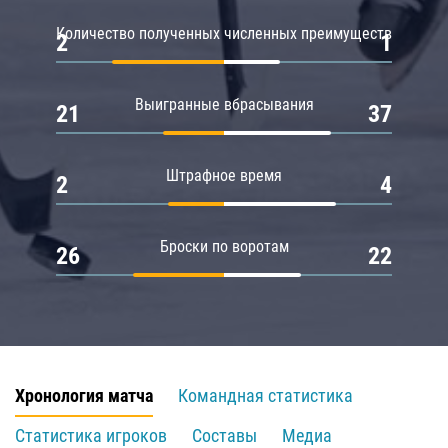
Количество полученных численных преимуществ
2
1
Выигранные вбрасывания
21
37
Штрафное время
2
4
Броски по воротам
26
22
Хронология матча
Командная статистика
Статистика игроков
Составы
Медиа