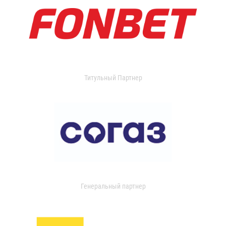
Титульный Партнер
Генеральный партнер