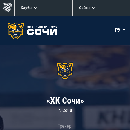
Клубы
Сайты
РУ
«ХК Сочи»
г. Сочи
Тренер: