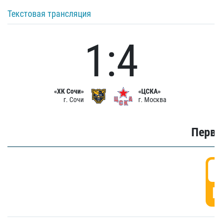
Текстовая трансляция
1:4
«ХК Сочи»
«ЦСКА»
г. Сочи
г. Москва
Первы
0
Г