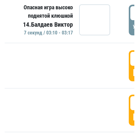
Опасная игра высоко
0
поднятой клюшкой
14.Балдаев Виктор
УД
7 секунд / 03:10 - 03:17
0
Г
0
Г