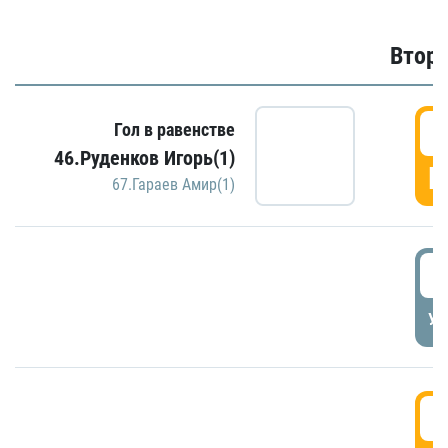
Второ
2
Гол в равенстве
46.Руденков Игорь(1)
Г
67.Гараев Амир(1)
2
УД
3