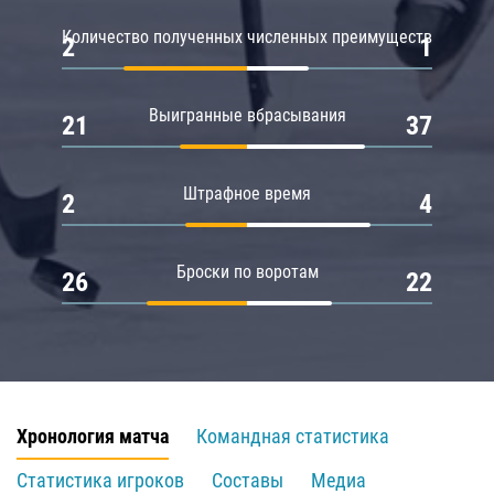
Количество полученных численных преимуществ
2
1
Выигранные вбрасывания
21
37
Штрафное время
2
4
Броски по воротам
26
22
Хронология матча
Командная статистика
Статистика игроков
Составы
Медиа