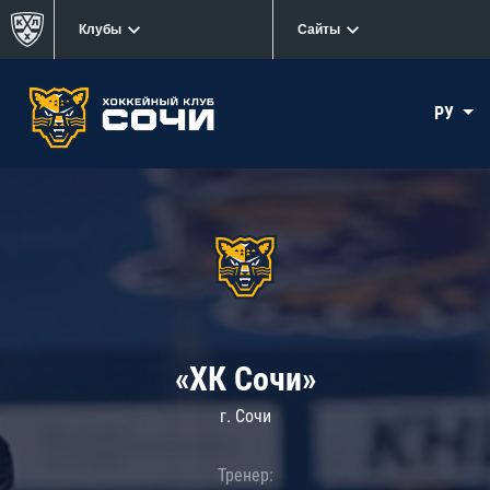
Клубы
Сайты
РУ
«ХК Сочи»
г. Сочи
Тренер: