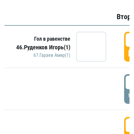
Второ
2
Гол в равенстве
46.Руденков Игорь(1)
Г
67.Гараев Амир(1)
2
УД
3