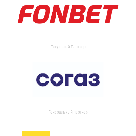
Титульный Партнер
Генеральный партнер