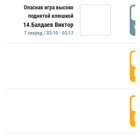
Опасная игра высоко
0
поднятой клюшкой
14.Балдаев Виктор
УД
7 секунд / 03:10 - 03:17
0
Г
0
Г