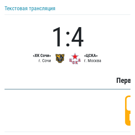
Текстовая трансляция
1:4
«ХК Сочи»
«ЦСКА»
г. Сочи
г. Москва
Первы
0
Г