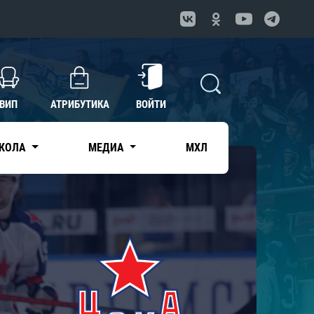
ВИП
АТРИБУТИКА
ВОЙТИ
КОЛА
МЕДИА
МХЛ