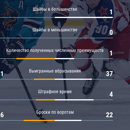
Амур
Шайбы в большинстве
0
1
Барыс
Салават Юлаев
Шайбы в меньшинстве
0
0
Сибирь
Количество полученных численных преимуществ
2
1
Выигранные вбрасывания
21
37
Штрафное время
2
4
Броски по воротам
26
22