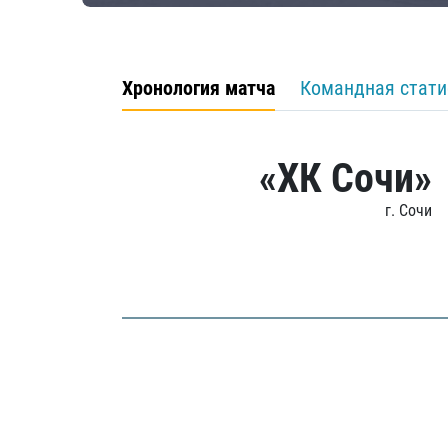
Хронология матча
Командная стати
«ХК Сочи»
г. Сочи