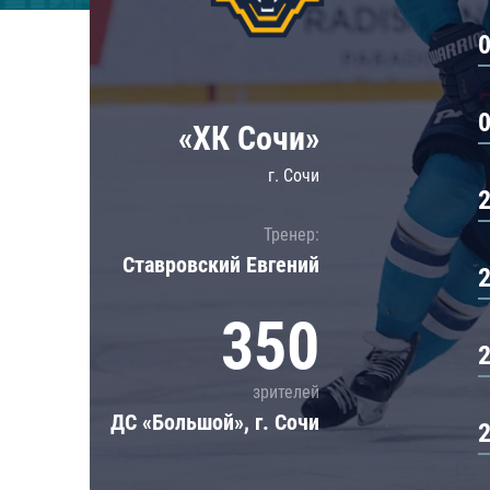
Локомотив
Северсталь
ЦСКА
Шанхайские Драконы
«ХК Сочи»
г. Сочи
Тренер:
Ставровский Евгений
350
зрителей
ДС «Большой», г. Сочи