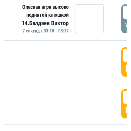
Опасная игра высоко
0
поднятой клюшкой
14.Балдаев Виктор
УД
7 секунд / 03:10 - 03:17
0
Г
0
Г