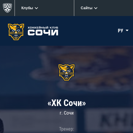
Клубы
Сайты
РУ
«ХК Сочи»
г. Сочи
Тренер: