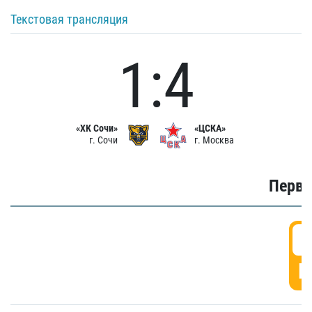
Текстовая трансляция
1:4
«ХК Сочи»
«ЦСКА»
г. Сочи
г. Москва
Первы
0
Г