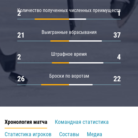
Количество полученных численных преимуществ
2
1
Выигранные вбрасывания
21
37
Штрафное время
2
4
Броски по воротам
26
22
Хронология матча
Командная статистика
Статистика игроков
Составы
Медиа