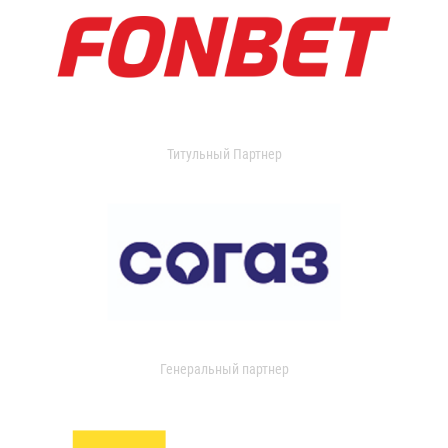
Титульный Партнер
Генеральный партнер