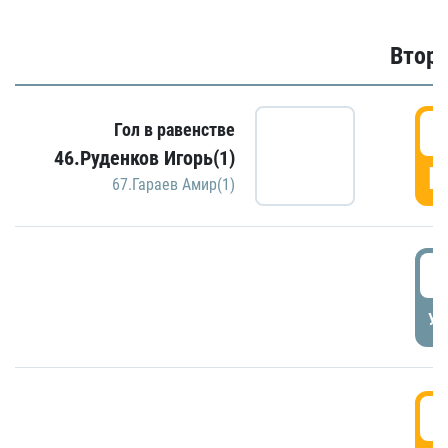
Второ
2
Гол в равенстве
46.Руденков Игорь(1)
Г
67.Гараев Амир(1)
2
УД
3