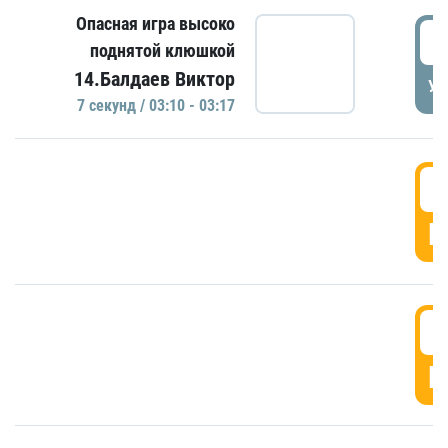
Опасная игра высоко
0
поднятой клюшкой
14.Балдаев Виктор
УД
7 секунд / 03:10 - 03:17
0
Г
0
Г