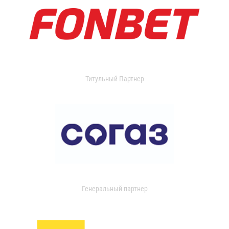
Титульный Партнер
Генеральный партнер