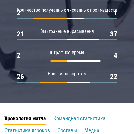
Количество полученных численных преимуществ
2
1
Выигранные вбрасывания
21
37
Штрафное время
2
4
Броски по воротам
26
22
Хронология матча
Командная статистика
Статистика игроков
Составы
Медиа