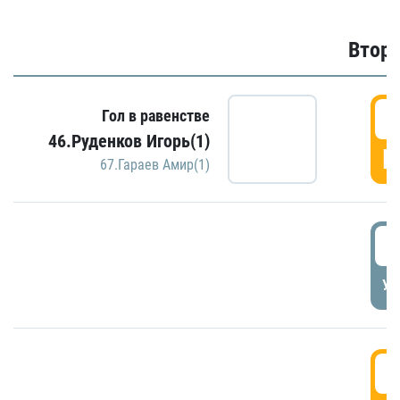
Второ
2
Гол в равенстве
46.Руденков Игорь(1)
Г
67.Гараев Амир(1)
2
УД
3