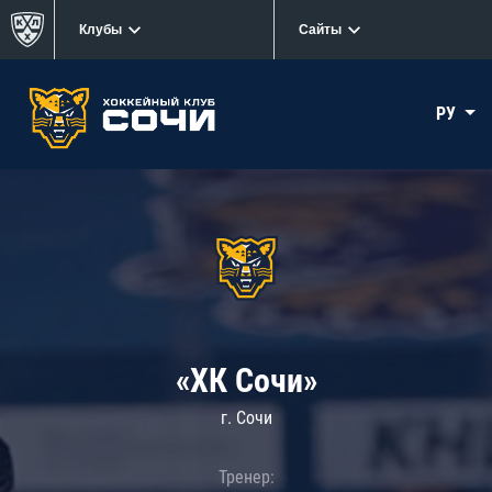
Клубы
Сайты
РУ
«ХК Сочи»
г. Сочи
Тренер: