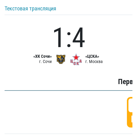
Текстовая трансляция
1:4
«ХК Сочи»
«ЦСКА»
г. Сочи
г. Москва
Первы
0
Г