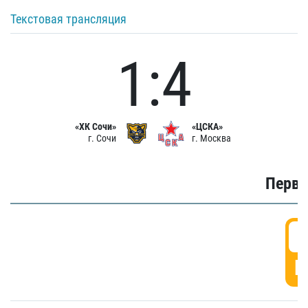
Текстовая трансляция
1:4
«ХК Сочи»
«ЦСКА»
г. Сочи
г. Москва
Первы
0
Г