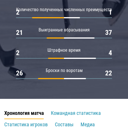
Количество полученных численных преимуществ
2
1
Выигранные вбрасывания
21
37
Штрафное время
2
4
Броски по воротам
26
22
Хронология матча
Командная статистика
Статистика игроков
Составы
Медиа