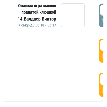
Опасная игра высоко
0
поднятой клюшкой
14.Балдаев Виктор
УД
7 секунд / 03:10 - 03:17
0
Г
0
Г