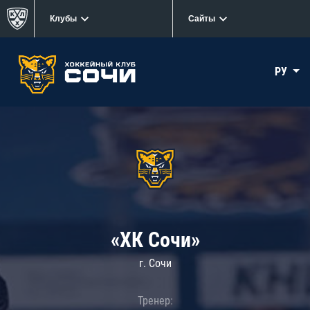
Клубы
Сайты
РУ
«ХК Сочи»
г. Сочи
Тренер: