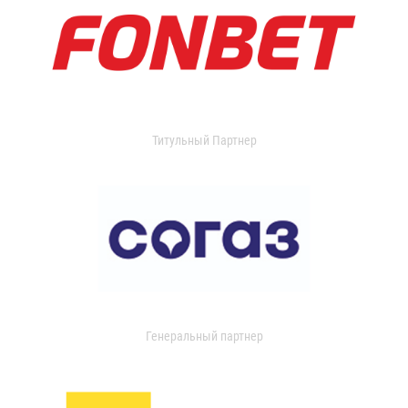
Титульный Партнер
Генеральный партнер