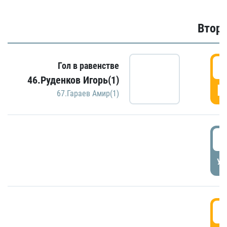
Второ
2
Гол в равенстве
46.Руденков Игорь(1)
Г
67.Гараев Амир(1)
2
УД
3