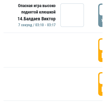
Опасная игра высоко
0
поднятой клюшкой
14.Балдаев Виктор
УД
7 секунд / 03:10 - 03:17
0
Г
0
Г