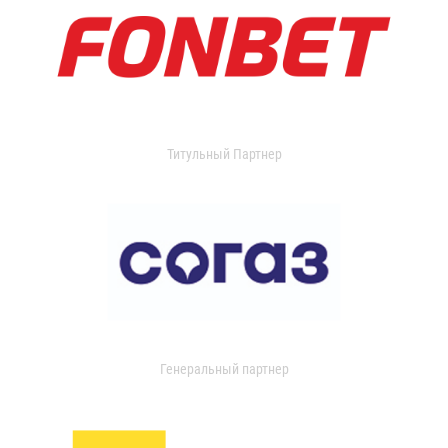
Титульный Партнер
Генеральный партнер