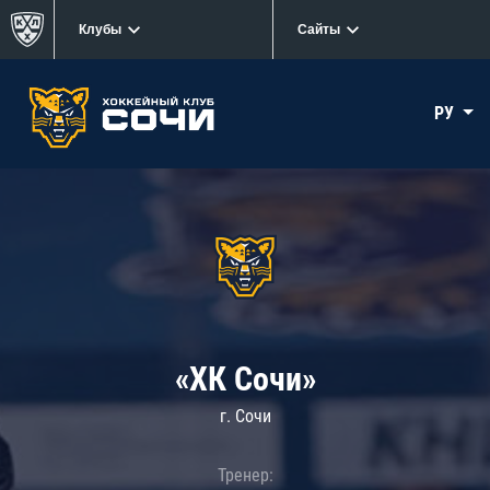
Клубы
Сайты
РУ
«ХК Сочи»
г. Сочи
Тренер: