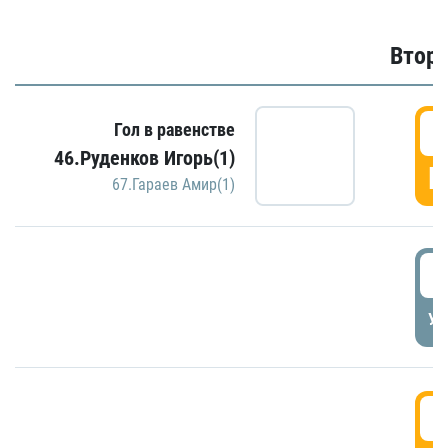
Второ
2
Гол в равенстве
46.Руденков Игорь(1)
Г
67.Гараев Амир(1)
2
УД
3