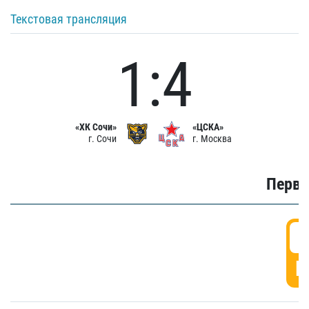
Текстовая трансляция
1:4
«ХК Сочи»
«ЦСКА»
г. Сочи
г. Москва
Первы
0
Г