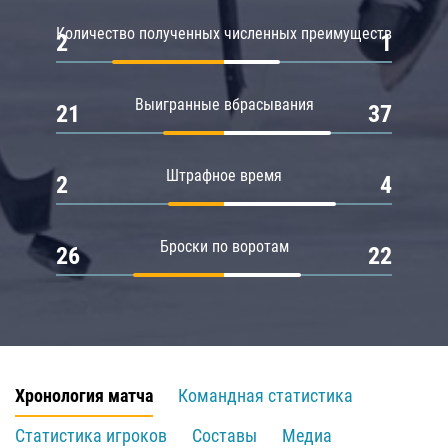
Количество полученных численных преимуществ
2
1
Выигранные вбрасывания
21
37
Штрафное время
2
4
Броски по воротам
26
22
Хронология матча
Командная статистика
Статистика игроков
Составы
Медиа