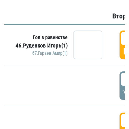
Второ
2
Гол в равенстве
46.Руденков Игорь(1)
Г
67.Гараев Амир(1)
2
УД
3