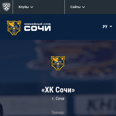
Клубы
Сайты
РУ
«ХК Сочи»
г. Сочи
Тренер: