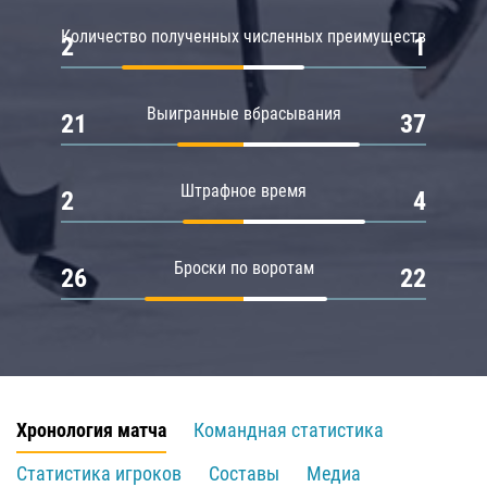
Количество полученных численных преимуществ
2
1
Выигранные вбрасывания
21
37
Штрафное время
2
4
Броски по воротам
26
22
Хронология матча
Командная статистика
Статистика игроков
Составы
Медиа