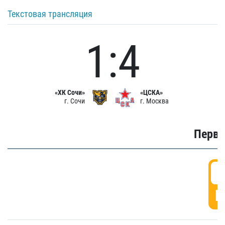
Текстовая трансляция
1:4
«ХК Сочи»
«ЦСКА»
г. Сочи
г. Москва
Первы
0
Г