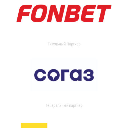
Титульный Партнер
Генеральный партнер