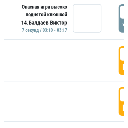
Опасная игра высоко
0
поднятой клюшкой
14.Балдаев Виктор
УД
7 секунд / 03:10 - 03:17
0
Г
0
Г