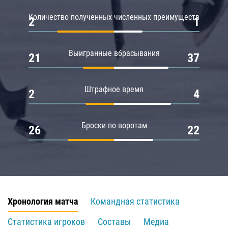
Количество полученных численных преимуществ
2
1
Выигранные вбрасывания
21
37
Штрафное время
2
4
Броски по воротам
26
22
Хронология матча
Командная статистика
Статистика игроков
Составы
Медиа