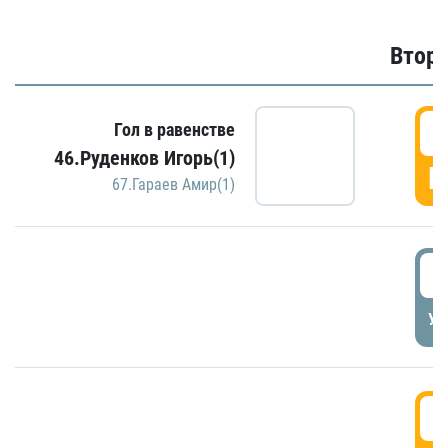
Второ
2
Гол в равенстве
46.Руденков Игорь(1)
Г
67.Гараев Амир(1)
2
УД
3