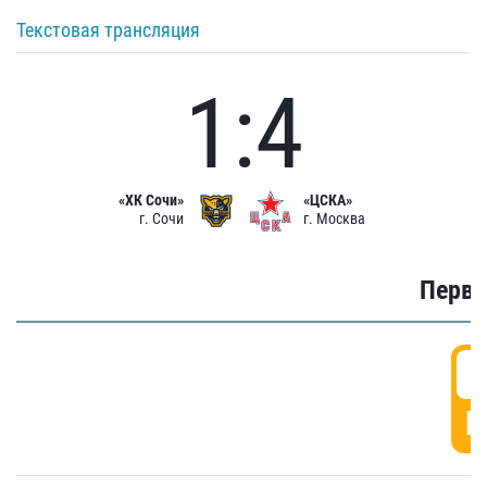
Текстовая трансляция
1:4
«ХК Сочи»
«ЦСКА»
г. Сочи
г. Москва
Первы
0
Г