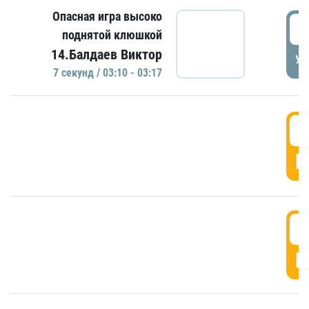
Опасная игра высоко
0
поднятой клюшкой
14.Балдаев Виктор
УД
7 секунд / 03:10 - 03:17
0
Г
0
Г