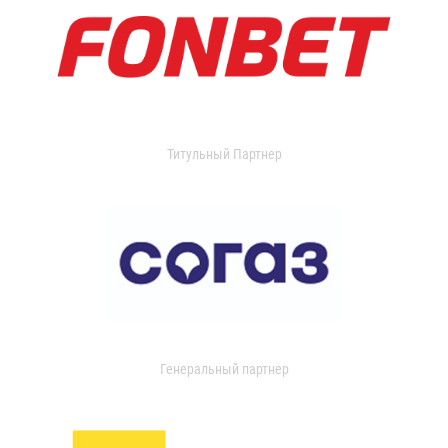
Титульный Партнер
Генеральный партнер