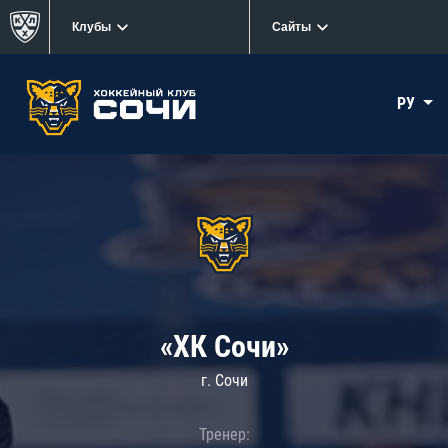
Клубы
Сайты
РУ
«ХК Сочи»
г. Сочи
Тренер: