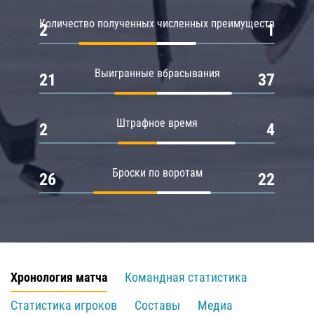
Количество полученных численных преимуществ
2
1
Выигранные вбрасывания
21
37
Штрафное время
2
4
Броски по воротам
26
22
Хронология матча
Командная статистика
Статистика игроков
Составы
Медиа