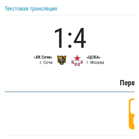
Текстовая трансляция
1:4
«ХК Сочи»
«ЦСКА»
г. Сочи
г. Москва
Первы
0
Г