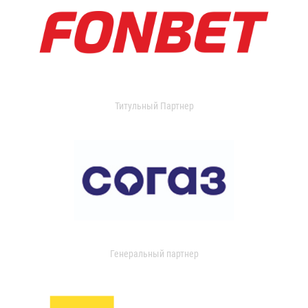
Титульный Партнер
Генеральный партнер