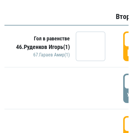
Второ
2
Гол в равенстве
46.Руденков Игорь(1)
Г
67.Гараев Амир(1)
2
УД
3