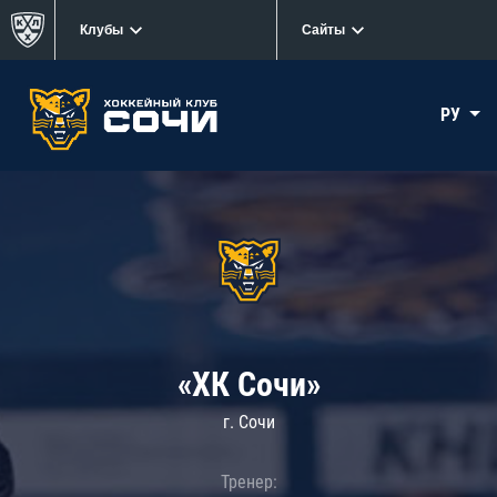
Клубы
Сайты
РУ
«ХК Сочи»
г. Сочи
Тренер: