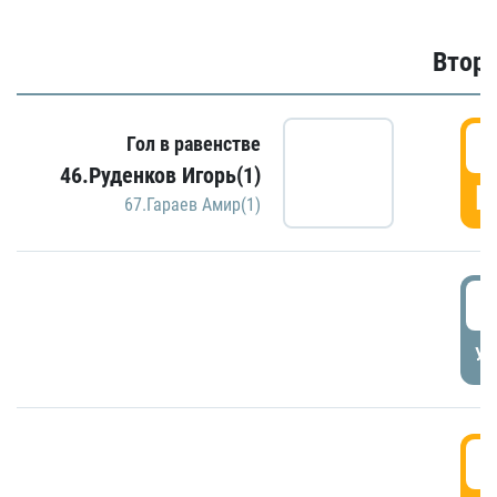
Второ
2
Гол в равенстве
46.Руденков Игорь(1)
Г
67.Гараев Амир(1)
2
УД
3