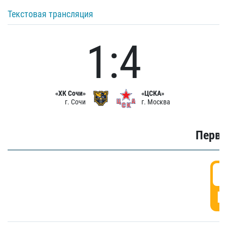
Текстовая трансляция
1:4
«ХК Сочи»
«ЦСКА»
г. Сочи
г. Москва
Первы
0
Г