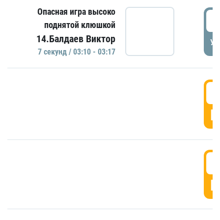
Опасная игра высоко
0
поднятой клюшкой
14.Балдаев Виктор
УД
7 секунд / 03:10 - 03:17
0
Г
0
Г