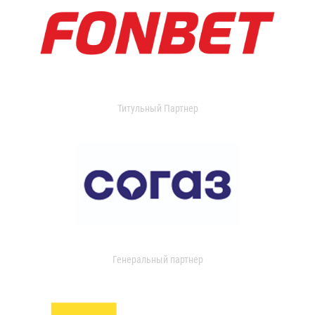
Титульный Партнер
Генеральный партнер