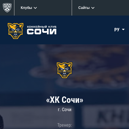
Клубы
Сайты
РУ
«ХК Сочи»
г. Сочи
Тренер: