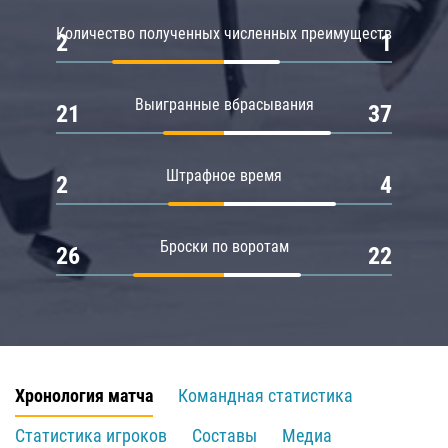
Количество полученных численных преимуществ
2
1
Выигранные вбрасывания
21
37
Штрафное время
2
4
Броски по воротам
26
22
Хронология матча
Командная статистика
Статистика игроков
Составы
Медиа