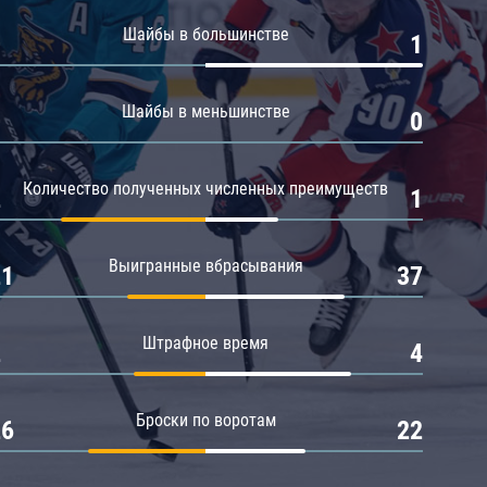
Амур
Шайбы в большинстве
0
1
Барыс
Салават Юлаев
Шайбы в меньшинстве
0
0
Сибирь
Количество полученных численных преимуществ
2
1
Выигранные вбрасывания
21
37
Штрафное время
2
4
Броски по воротам
26
22