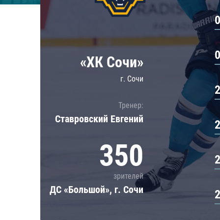
Локомотив
Северсталь
ЦСКА
Шанхайские Драконы
«ХК Сочи»
г. Сочи
Тренер:
Ставровский Евгений
350
зрителей
ДС «Большой», г. Сочи