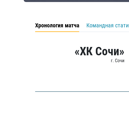
Хронология матча
Командная стати
«ХК Сочи»
г. Сочи