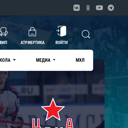
ВИП
АТРИБУТИКА
ВОЙТИ
КОЛА
МЕДИА
МХЛ