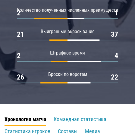
Количество полученных численных преимуществ
2
1
Выигранные вбрасывания
21
37
Штрафное время
2
4
Броски по воротам
26
22
Хронология матча
Командная статистика
Статистика игроков
Составы
Медиа