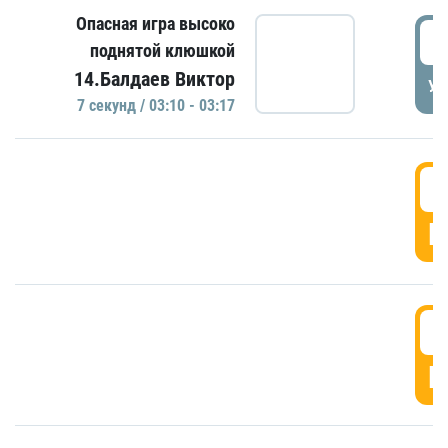
Опасная игра высоко
0
поднятой клюшкой
14.Балдаев Виктор
УД
7 секунд / 03:10 - 03:17
0
Г
0
Г