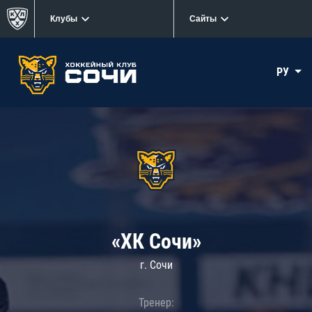
Клубы
Сайты
РУ
«ХК Сочи»
г. Сочи
Тренер: