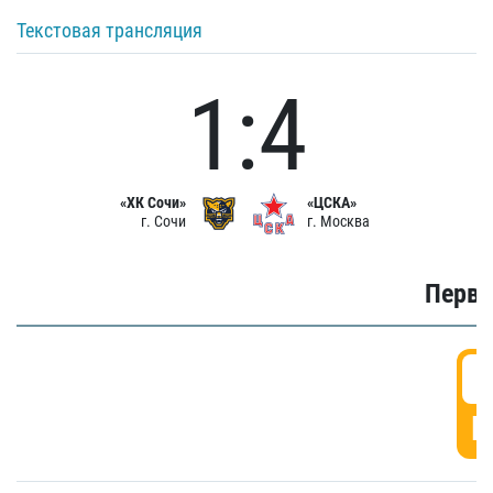
Текстовая трансляция
1:4
«ХК Сочи»
«ЦСКА»
г. Сочи
г. Москва
Первы
0
Г