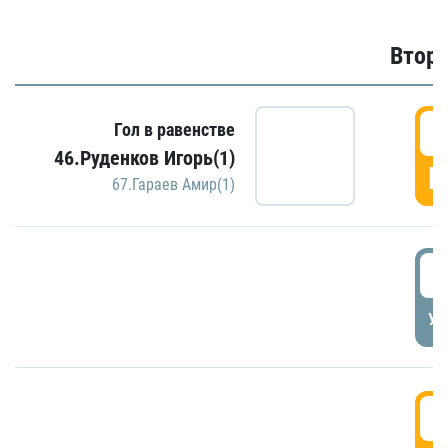
Второ
2
Гол в равенстве
46.Руденков Игорь(1)
Г
67.Гараев Амир(1)
2
УД
3