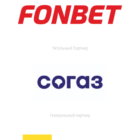
Титульный Партнер
Генеральный партнер