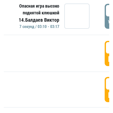
Опасная игра высоко
0
поднятой клюшкой
14.Балдаев Виктор
УД
7 секунд / 03:10 - 03:17
0
Г
0
Г