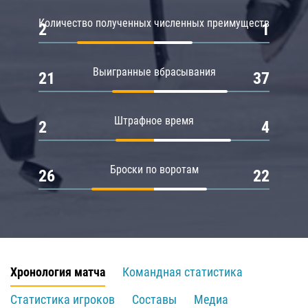
Количество полученных численных преимуществ
2
1
Выигранные вбрасывания
21
37
Штрафное время
2
4
Броски по воротам
26
22
Хронология матча
Командная статистика
Статистика игроков
Составы
Медиа