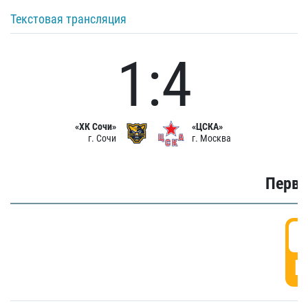
Текстовая трансляция
1:4
«ХК Сочи»
«ЦСКА»
г. Сочи
г. Москва
Первы
0
Г