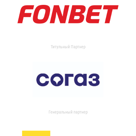
Титульный Партнер
Генеральный партнер