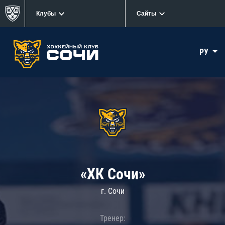
Клубы
Сайты
РУ
«ХК Сочи»
г. Сочи
Тренер: