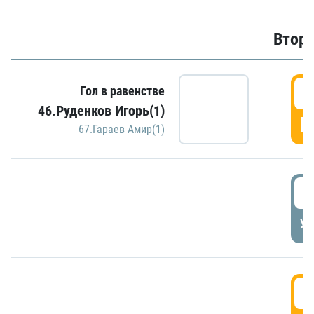
Второ
2
Гол в равенстве
46.Руденков Игорь(1)
Г
67.Гараев Амир(1)
2
УД
3