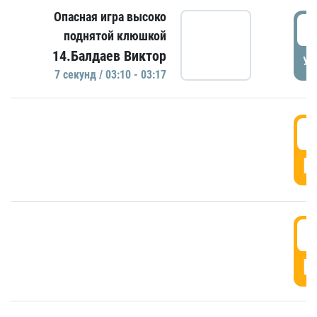
Опасная игра высоко
0
поднятой клюшкой
14.Балдаев Виктор
УД
7 секунд / 03:10 - 03:17
0
Г
0
Г