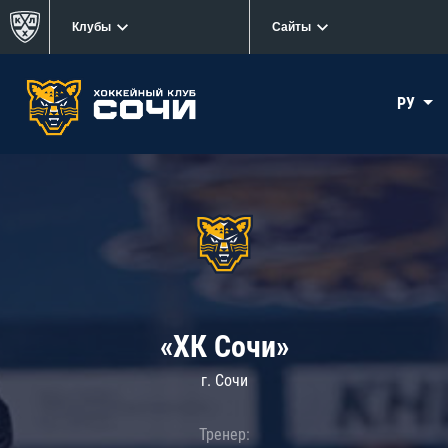
Клубы
Сайты
РУ
«ХК Сочи»
г. Сочи
Тренер: