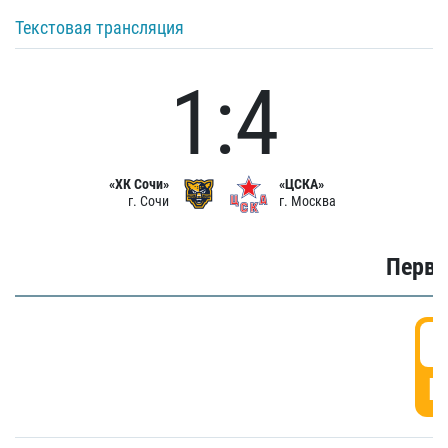
Текстовая трансляция
1:4
«ХК Сочи»
«ЦСКА»
г. Сочи
г. Москва
Первы
0
Г