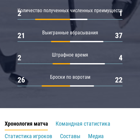
Количество полученных численных преимуществ
2
1
Выигранные вбрасывания
21
37
Штрафное время
2
4
Броски по воротам
26
22
Хронология матча
Командная статистика
Статистика игроков
Составы
Медиа