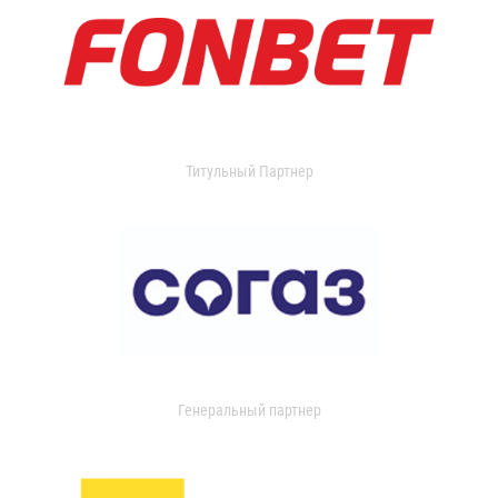
Титульный Партнер
Генеральный партнер