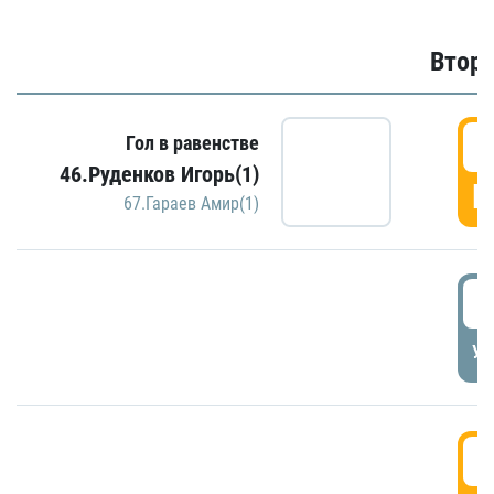
Второ
2
Гол в равенстве
46.Руденков Игорь(1)
Г
67.Гараев Амир(1)
2
УД
3