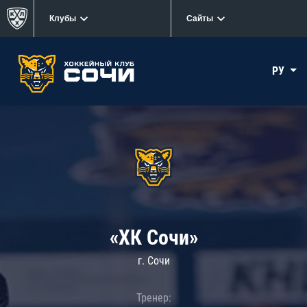
Клубы
Сайты
РУ
«ХК Сочи»
г. Сочи
Тренер: