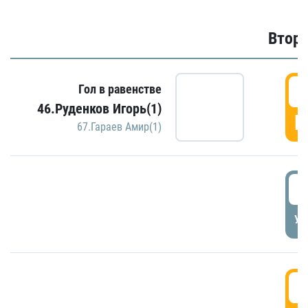
Второ
2
Гол в равенстве
46.Руденков Игорь(1)
Г
67.Гараев Амир(1)
2
УД
3