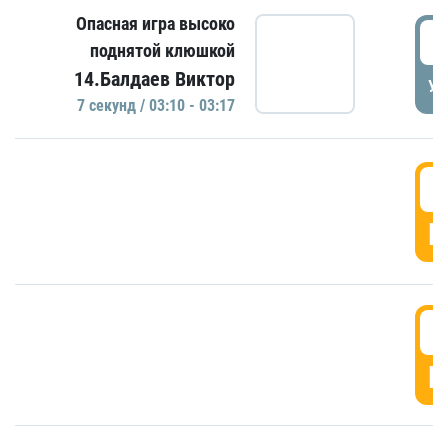
Опасная игра высоко
0
поднятой клюшкой
14.Балдаев Виктор
УД
7 секунд / 03:10 - 03:17
0
Г
0
Г