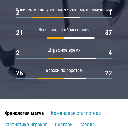
Количество полученных численных преимуществ
2
1
Выигранные вбрасывания
21
37
Штрафное время
2
4
Броски по воротам
26
22
Хронология матча
Командная статистика
Статистика игроков
Составы
Медиа