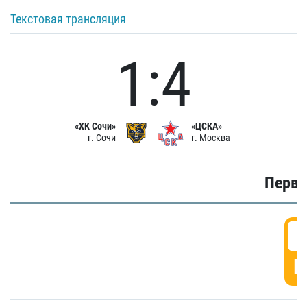
Текстовая трансляция
1:4
«ХК Сочи»
«ЦСКА»
г. Сочи
г. Москва
Первы
0
Г