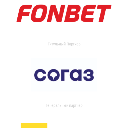
Титульный Партнер
Генеральный партнер