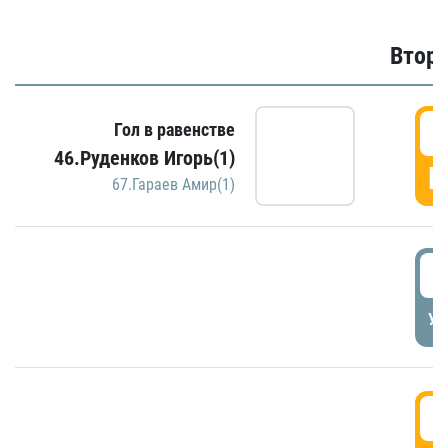
Второ
2
Гол в равенстве
46.Руденков Игорь(1)
Г
67.Гараев Амир(1)
2
УД
3