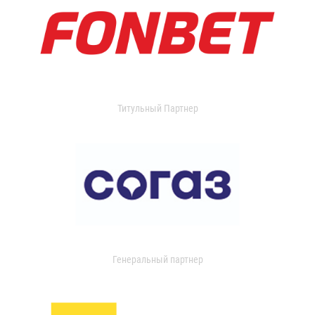
Титульный Партнер
Генеральный партнер