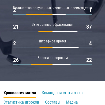
Количество полученных численных преимуществ
2
1
Выигранные вбрасывания
21
37
Штрафное время
2
4
Броски по воротам
26
22
Хронология матча
Командная статистика
Статистика игроков
Составы
Медиа