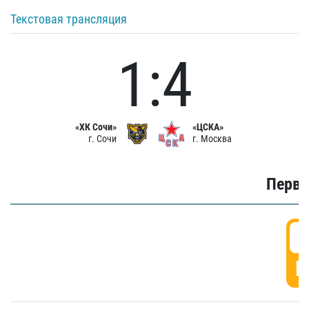
Текстовая трансляция
1:4
«ХК Сочи»
«ЦСКА»
г. Сочи
г. Москва
Первы
0
Г