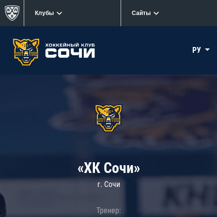
Клубы
Сайты
РУ
«ХК Сочи»
г. Сочи
Тренер: