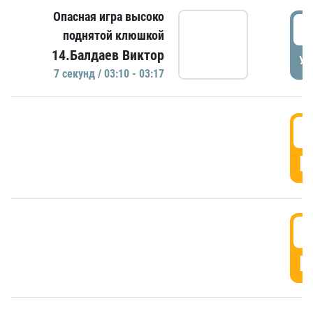
Опасная игра высоко
0
поднятой клюшкой
14.Балдаев Виктор
УД
7 секунд / 03:10 - 03:17
0
Г
0
Г