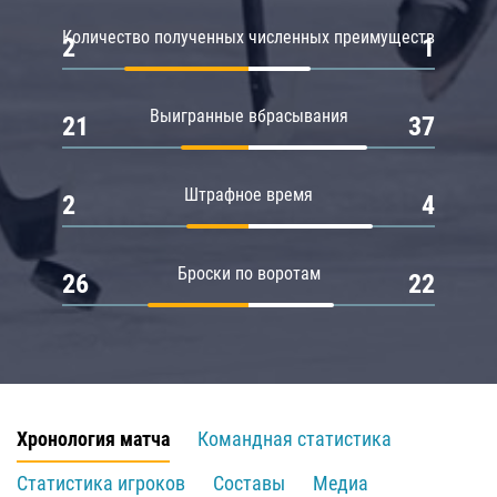
Количество полученных численных преимуществ
2
1
Выигранные вбрасывания
21
37
Штрафное время
2
4
Броски по воротам
26
22
Хронология матча
Командная статистика
Статистика игроков
Составы
Медиа