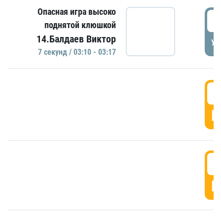
Опасная игра высоко
0
поднятой клюшкой
14.Балдаев Виктор
УД
7 секунд / 03:10 - 03:17
0
Г
0
Г