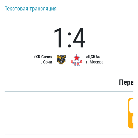
Текстовая трансляция
1:4
«ХК Сочи»
«ЦСКА»
г. Сочи
г. Москва
Первы
0
Г