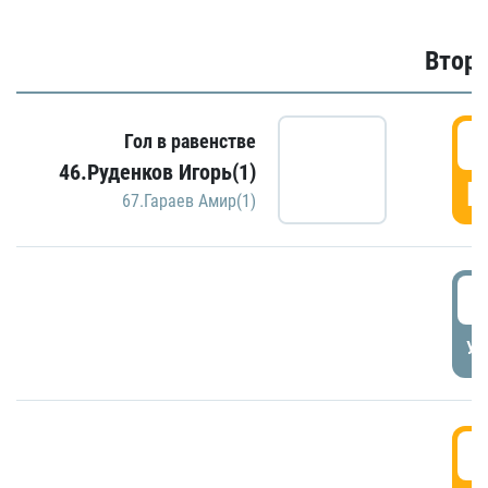
Второ
2
Гол в равенстве
46.Руденков Игорь(1)
Г
67.Гараев Амир(1)
2
УД
3