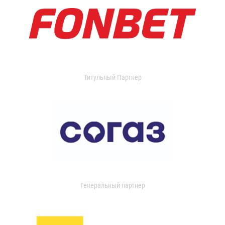
Титульный Партнер
Генеральный партнер