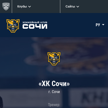
Клубы
Сайты
РУ
«ХК Сочи»
г. Сочи
Тренер: