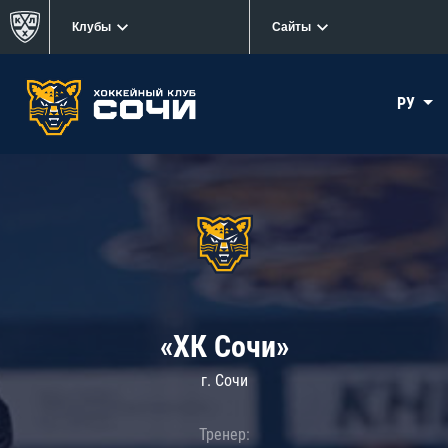
Клубы
Сайты
РУ
«ХК Сочи»
г. Сочи
Тренер: