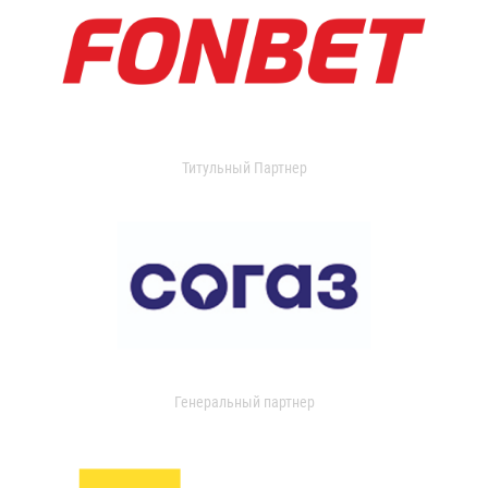
Титульный Партнер
Генеральный партнер