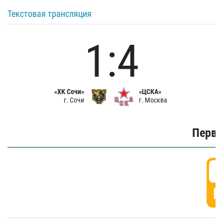
Текстовая трансляция
1:4
«ХК Сочи»
«ЦСКА»
г. Сочи
г. Москва
Первы
0
Г