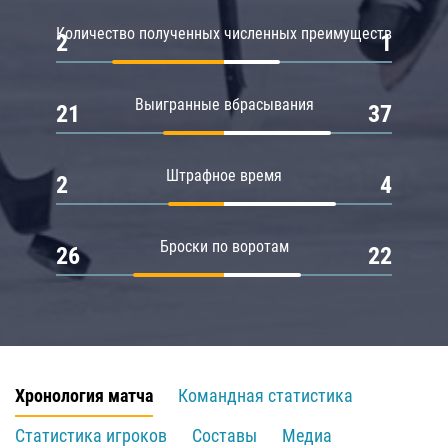
Количество полученных численных преимуществ
2
1
Выигранные вбрасывания
21
37
Штрафное время
2
4
Броски по воротам
26
22
Хронология матча
Командная статистика
Статистика игроков
Составы
Медиа