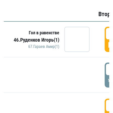
Второ
2
Гол в равенстве
46.Руденков Игорь(1)
Г
67.Гараев Амир(1)
2
УД
3