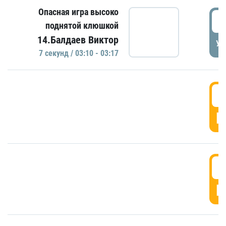
Опасная игра высоко
0
поднятой клюшкой
14.Балдаев Виктор
УД
7 секунд / 03:10 - 03:17
0
Г
0
Г