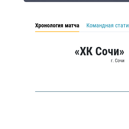
Хронология матча
Командная стати
«ХК Сочи»
г. Сочи