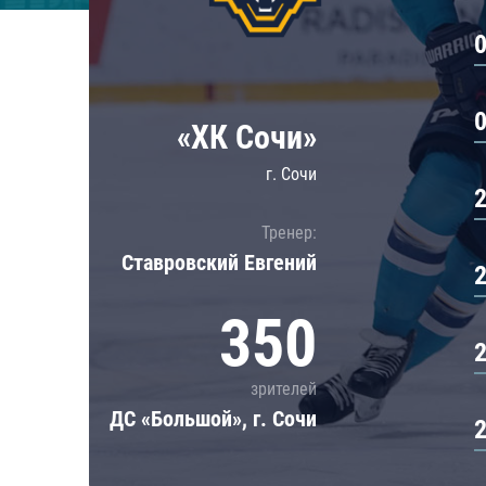
Локомотив
Северсталь
ЦСКА
Шанхайские Драконы
«ХК Сочи»
г. Сочи
Тренер:
Ставровский Евгений
350
зрителей
ДС «Большой», г. Сочи