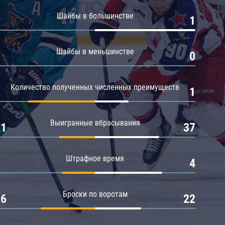
Амур
Шайбы в большинстве
0
1
Барыс
Салават Юлаев
Шайбы в меньшинстве
0
0
Сибирь
Количество полученных численных преимуществ
2
1
Выигранные вбрасывания
21
37
Штрафное время
2
4
Броски по воротам
26
22