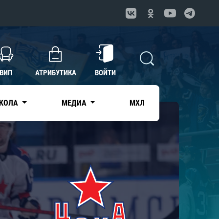
ВИП
АТРИБУТИКА
ВОЙТИ
КОЛА
МЕДИА
МХЛ