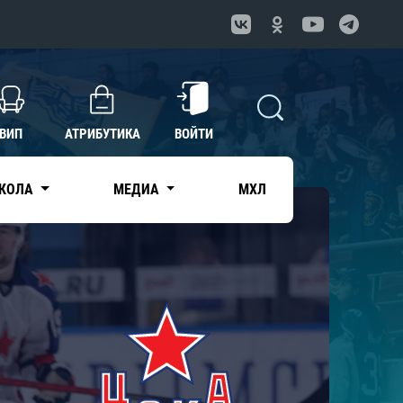
ВИП
АТРИБУТИКА
ВОЙТИ
КОЛА
МЕДИА
МХЛ