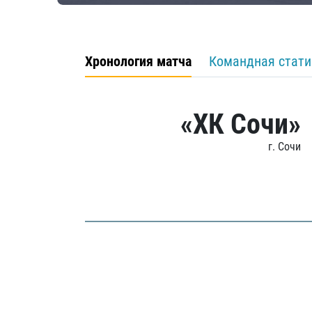
Хронология матча
Командная стати
«ХК Сочи»
г. Сочи