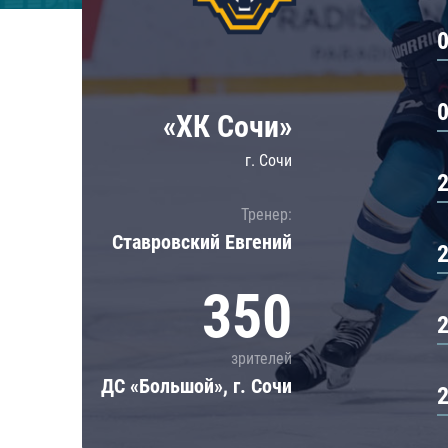
Локомотив
Северсталь
ЦСКА
Шанхайские Драконы
«ХК Сочи»
г. Сочи
Тренер:
Ставровский Евгений
350
зрителей
ДС «Большой», г. Сочи