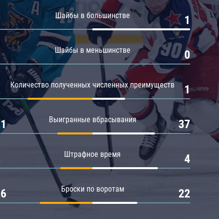
Амур
Шайбы в большинстве
0
1
Барыс
Салават Юлаев
Шайбы в меньшинстве
0
0
Сибирь
Количество полученных численных преимуществ
2
1
Выигранные вбрасывания
21
37
Штрафное время
2
4
Броски по воротам
26
22