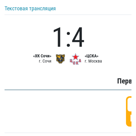
Текстовая трансляция
1:4
«ХК Сочи»
«ЦСКА»
г. Сочи
г. Москва
Первы
0
Г