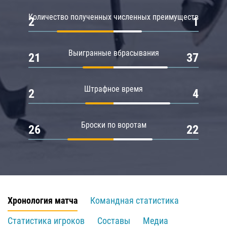
Количество полученных численных преимуществ
2
1
Выигранные вбрасывания
21
37
Штрафное время
2
4
Броски по воротам
26
22
Хронология матча
Командная статистика
Статистика игроков
Составы
Медиа