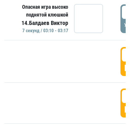
Опасная игра высоко
0
поднятой клюшкой
14.Балдаев Виктор
УД
7 секунд / 03:10 - 03:17
0
Г
0
Г