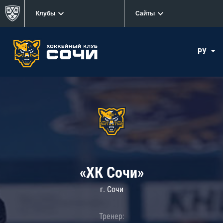
Клубы
Сайты
РУ
«ХК Сочи»
г. Сочи
Тренер: