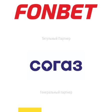
Титульный Партнер
Генеральный партнер