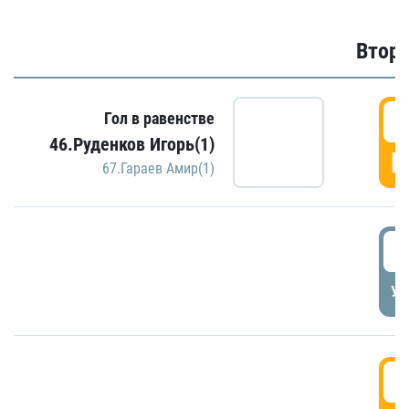
Второ
2
Гол в равенстве
46.Руденков Игорь(1)
Г
67.Гараев Амир(1)
2
УД
3