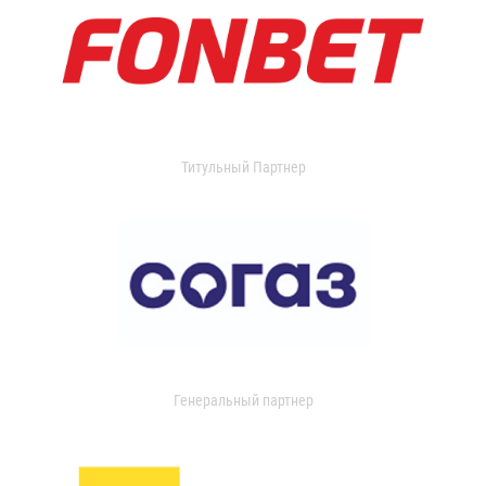
Титульный Партнер
Генеральный партнер