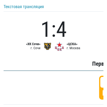
Текстовая трансляция
1:4
«ХК Сочи»
«ЦСКА»
г. Сочи
г. Москва
Первы
0
Г