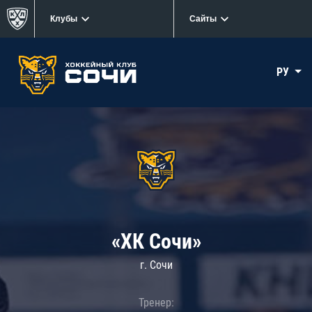
Клубы
Сайты
РУ
«ХК Сочи»
г. Сочи
Тренер: