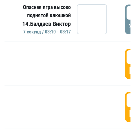
Опасная игра высоко
0
поднятой клюшкой
14.Балдаев Виктор
УД
7 секунд / 03:10 - 03:17
0
Г
0
Г