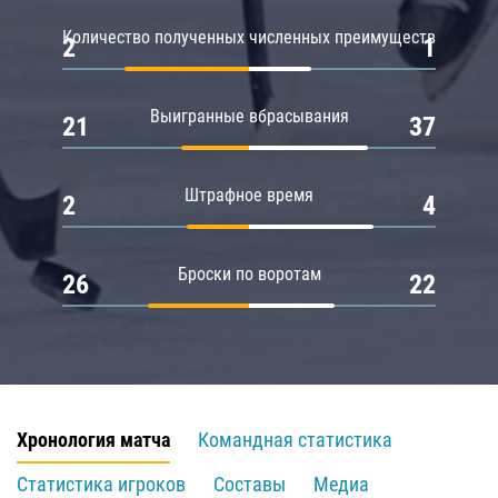
Количество полученных численных преимуществ
2
1
Выигранные вбрасывания
21
37
Штрафное время
2
4
Броски по воротам
26
22
Хронология матча
Командная статистика
Статистика игроков
Составы
Медиа