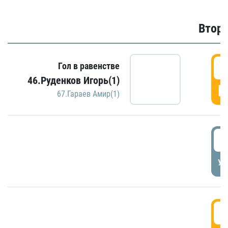
Второ
2
Гол в равенстве
46.Руденков Игорь(1)
Г
67.Гараев Амир(1)
2
УД
3