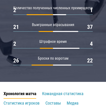
Количество полученных численных преимуществ
2
1
Выигранные вбрасывания
21
37
Штрафное время
2
4
Броски по воротам
26
22
Хронология матча
Командная статистика
Статистика игроков
Составы
Медиа