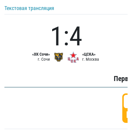
Текстовая трансляция
1:4
«ХК Сочи»
«ЦСКА»
г. Сочи
г. Москва
Первы
0
Г