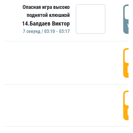
Опасная игра высоко
0
поднятой клюшкой
14.Балдаев Виктор
УД
7 секунд / 03:10 - 03:17
0
Г
0
Г