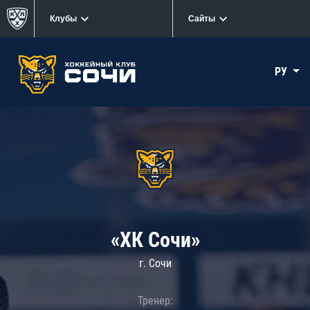
Клубы
Сайты
РУ
«ХК Сочи»
г. Сочи
Тренер: