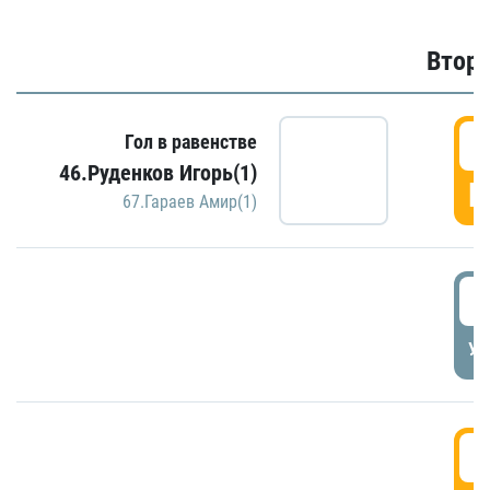
Второ
2
Гол в равенстве
46.Руденков Игорь(1)
Г
67.Гараев Амир(1)
2
УД
3