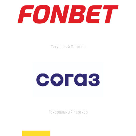
Титульный Партнер
Генеральный партнер