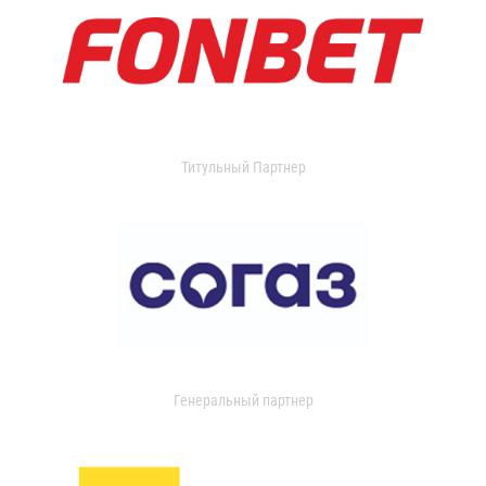
Титульный Партнер
Генеральный партнер