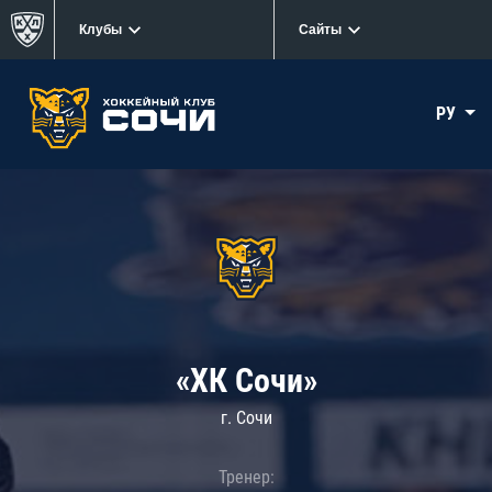
Клубы
Сайты
РУ
«ХК Сочи»
г. Сочи
Тренер: