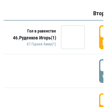
Второ
2
Гол в равенстве
46.Руденков Игорь(1)
Г
67.Гараев Амир(1)
2
УД
3