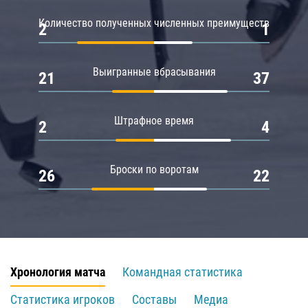
Количество полученных численных преимуществ
2
1
Выигранные вбрасывания
21
37
Штрафное время
2
4
Броски по воротам
26
22
Хронология матча
Командная статистика
Статистика игроков
Составы
Медиа