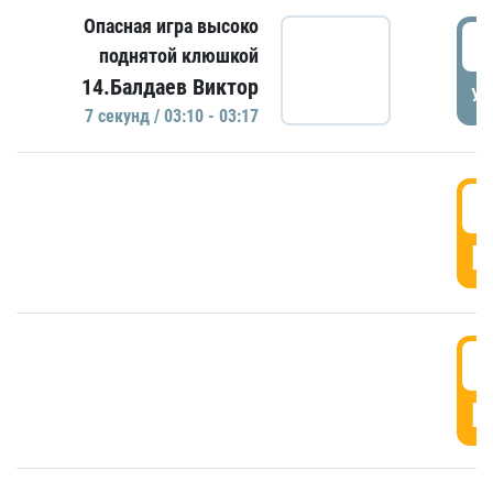
Опасная игра высоко
0
поднятой клюшкой
14.Балдаев Виктор
УД
7 секунд / 03:10 - 03:17
0
Г
0
Г