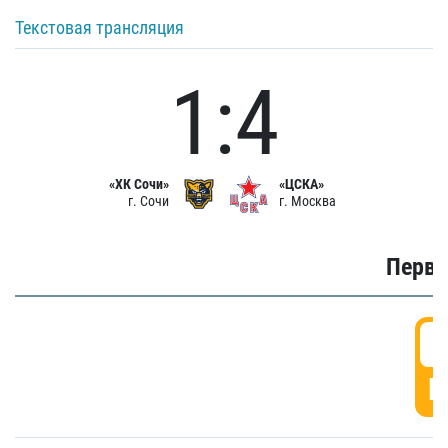
Текстовая трансляция
1:4
«ХК Сочи»
«ЦСКА»
г. Сочи
г. Москва
Первы
0
Г