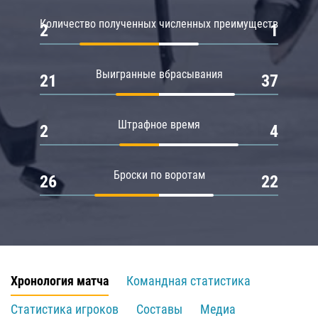
Количество полученных численных преимуществ
2
1
Выигранные вбрасывания
21
37
Штрафное время
2
4
Броски по воротам
26
22
Хронология матча
Командная статистика
Статистика игроков
Составы
Медиа