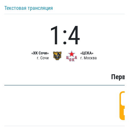
Текстовая трансляция
1:4
«ХК Сочи»
«ЦСКА»
г. Сочи
г. Москва
Первы
0
Г