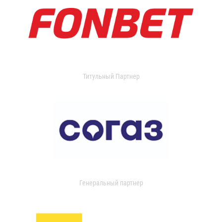
Титульный Партнер
Генеральный партнер