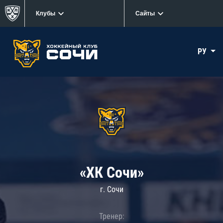
Клубы
Сайты
РУ
«ХК Сочи»
г. Сочи
Тренер: