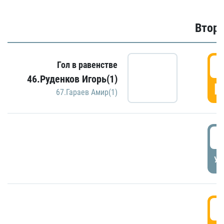
Второ
2
Гол в равенстве
46.Руденков Игорь(1)
Г
67.Гараев Амир(1)
2
УД
3