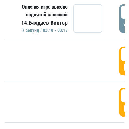
Опасная игра высоко
0
поднятой клюшкой
14.Балдаев Виктор
УД
7 секунд / 03:10 - 03:17
0
Г
0
Г