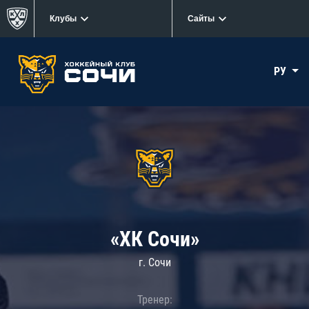
Клубы
Сайты
РУ
«ХК Сочи»
г. Сочи
Тренер: