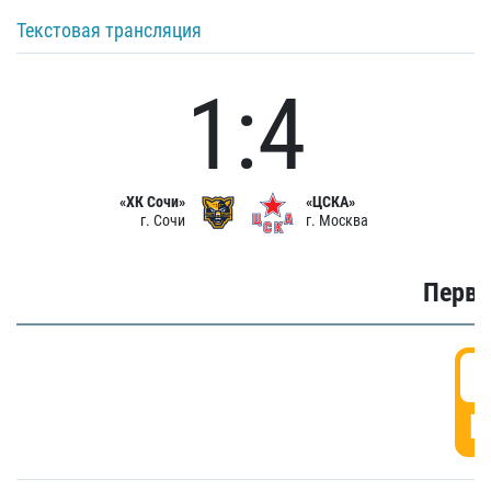
Текстовая трансляция
1:4
«ХК Сочи»
«ЦСКА»
г. Сочи
г. Москва
Первы
0
Г