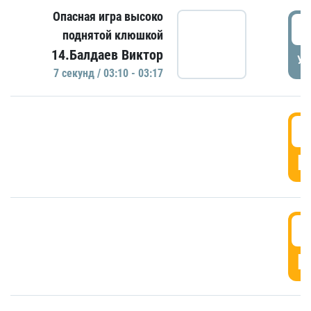
Опасная игра высоко
0
поднятой клюшкой
14.Балдаев Виктор
УД
7 секунд / 03:10 - 03:17
0
Г
0
Г