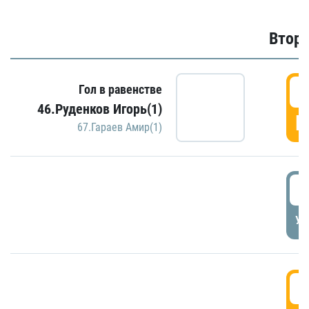
Второ
2
Гол в равенстве
46.Руденков Игорь(1)
Г
67.Гараев Амир(1)
2
УД
3