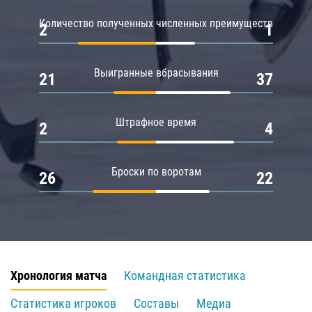
Количество полученных численных преимуществ
2
1
Выигранные вбрасывания
21
37
Штрафное время
2
4
Броски по воротам
26
22
Хронология матча
Командная статистика
Статистика игроков
Составы
Медиа