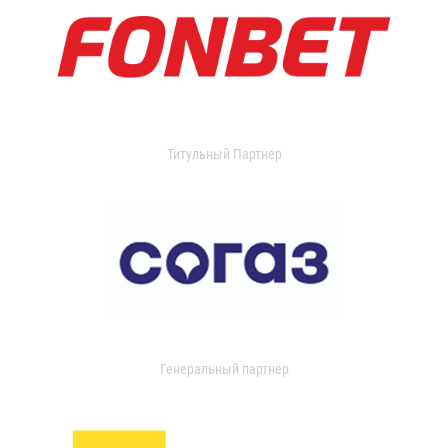
Титульный Партнер
Генеральный партнер