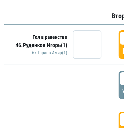
Второ
2
Гол в равенстве
46.Руденков Игорь(1)
Г
67.Гараев Амир(1)
2
УД
3