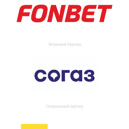
Титульный Партнер
Генеральный партнер