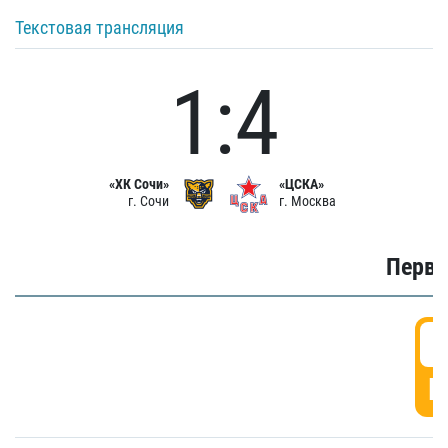
Текстовая трансляция
1:4
«ХК Сочи»
«ЦСКА»
г. Сочи
г. Москва
Первы
0
Г