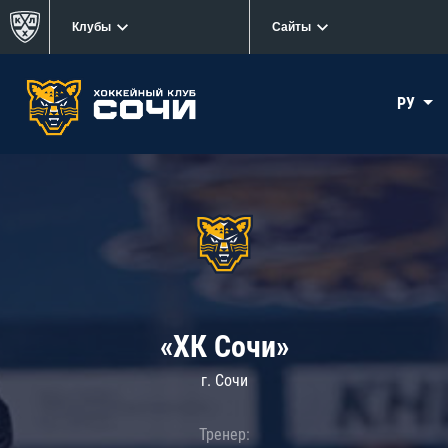
Клубы
Сайты
РУ
«ХК Сочи»
г. Сочи
Тренер: