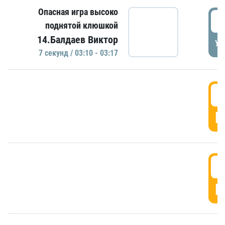
Опасная игра высоко
0
поднятой клюшкой
14.Балдаев Виктор
УД
7 секунд / 03:10 - 03:17
0
Г
0
Г