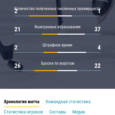
Количество полученных численных преимуществ
2
1
Выигранные вбрасывания
21
37
Штрафное время
2
4
Броски по воротам
26
22
Хронология матча
Командная статистика
Статистика игроков
Составы
Медиа