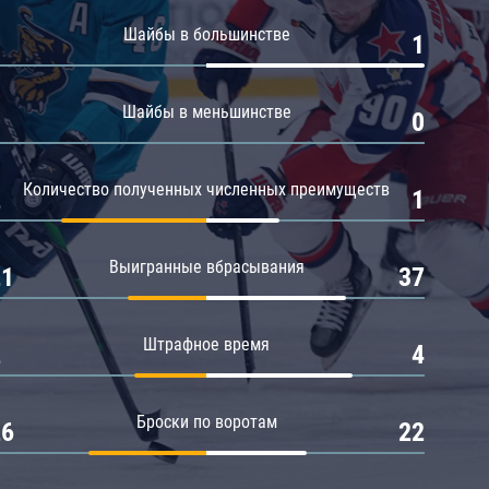
Амур
Шайбы в большинстве
0
1
Барыс
Салават Юлаев
Шайбы в меньшинстве
0
0
Сибирь
Количество полученных численных преимуществ
2
1
Выигранные вбрасывания
21
37
Штрафное время
2
4
Броски по воротам
26
22