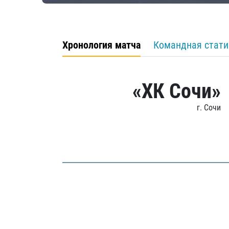
Хронология матча
Командная стати
«ХК Сочи»
г. Сочи