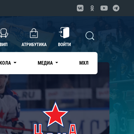
ВИП
АТРИБУТИКА
ВОЙТИ
КОЛА
МЕДИА
МХЛ