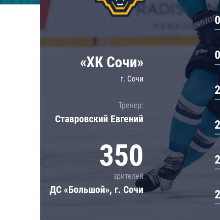
Локомотив
Северсталь
ЦСКА
Шанхайские Драконы
«ХК Сочи»
г. Сочи
Тренер:
Ставровский Евгений
350
зрителей
ДС «Большой», г. Сочи