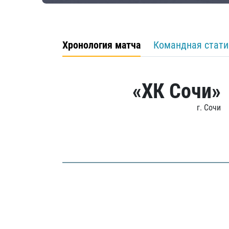
Хронология матча
Командная стати
«ХК Сочи»
г. Сочи