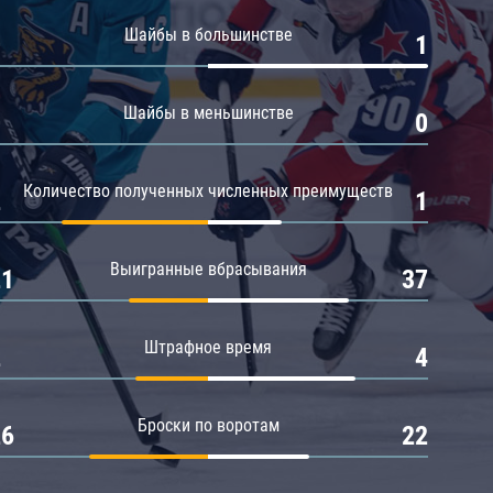
Амур
Шайбы в большинстве
0
1
Барыс
Салават Юлаев
Шайбы в меньшинстве
0
0
Сибирь
Количество полученных численных преимуществ
2
1
Выигранные вбрасывания
21
37
Штрафное время
2
4
Броски по воротам
26
22