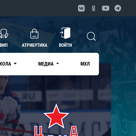
ВИП
АТРИБУТИКА
ВОЙТИ
КОЛА
МЕДИА
МХЛ