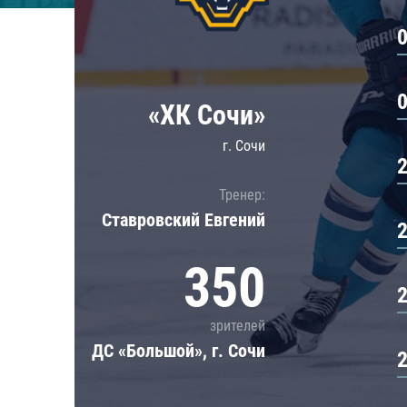
Локомотив
Северсталь
ЦСКА
Шанхайские Драконы
«ХК Сочи»
г. Сочи
Тренер:
Ставровский Евгений
350
зрителей
ДС «Большой», г. Сочи