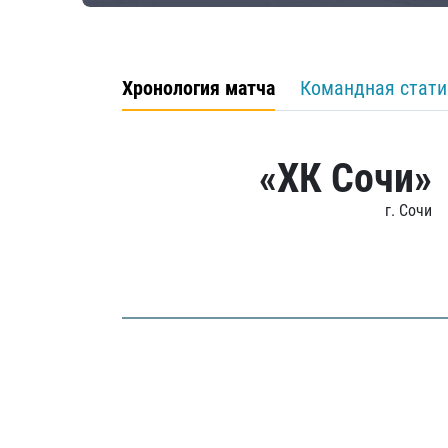
Хронология матча
Командная стати
«ХК Сочи»
г. Сочи