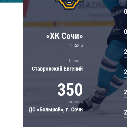
Локомотив
Северсталь
ЦСКА
Шанхайские Драконы
«ХК Сочи»
г. Сочи
Тренер:
Ставровский Евгений
350
зрителей
ДС «Большой», г. Сочи