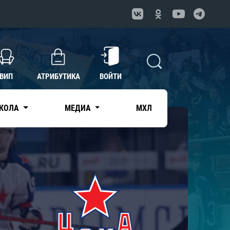
ВИП
АТРИБУТИКА
ВОЙТИ
КОЛА
МЕДИА
МХЛ