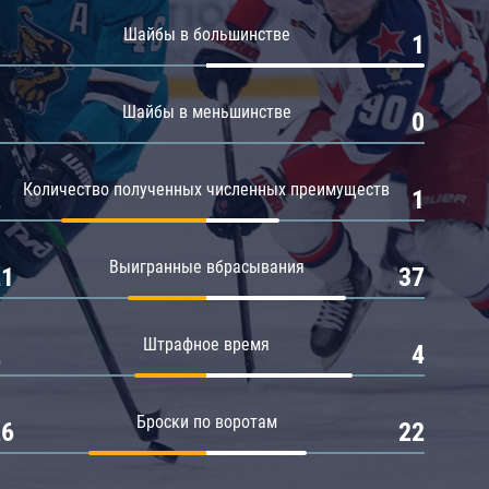
Амур
Шайбы в большинстве
0
1
Барыс
Салават Юлаев
Шайбы в меньшинстве
0
0
Сибирь
Количество полученных численных преимуществ
2
1
Выигранные вбрасывания
21
37
Штрафное время
2
4
Броски по воротам
26
22