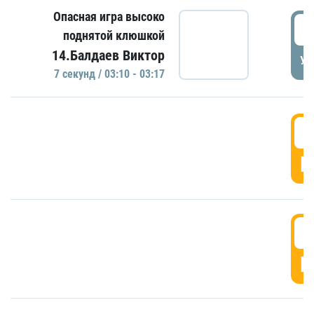
Опасная игра высоко
0
поднятой клюшкой
14.Балдаев Виктор
УД
7 секунд / 03:10 - 03:17
0
Г
0
Г