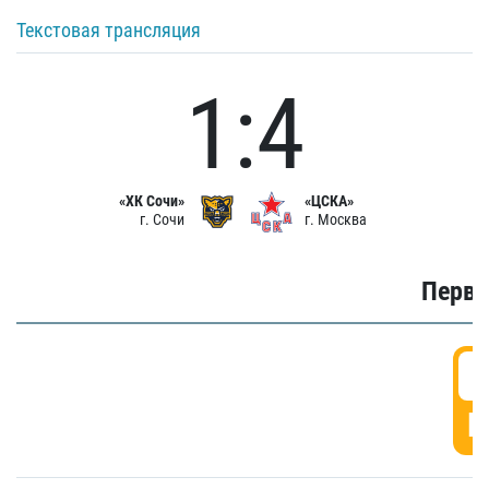
Текстовая трансляция
1:4
«ХК Сочи»
«ЦСКА»
г. Сочи
г. Москва
Первы
0
Г