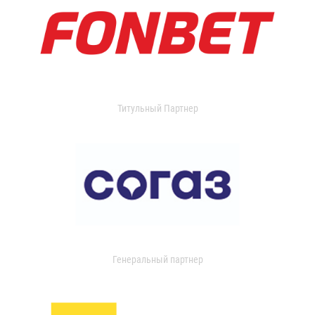
Титульный Партнер
Генеральный партнер