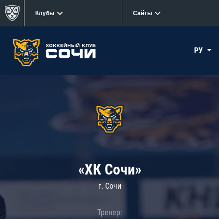
Клубы
Сайты
РУ
«ХК Сочи»
г. Сочи
Тренер: