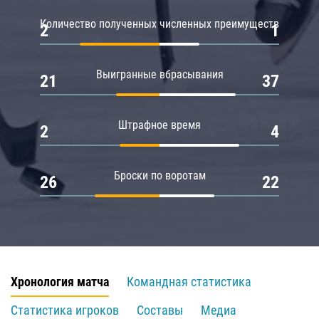
Количество полученных численных преимуществ
2
1
Выигранные вбрасывания
21
37
Штрафное время
2
4
Броски по воротам
26
22
Хронология матча
Командная статистика
Статистика игроков
Составы
Медиа