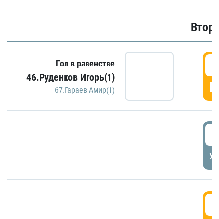
Второ
2
Гол в равенстве
46.Руденков Игорь(1)
Г
67.Гараев Амир(1)
2
УД
3