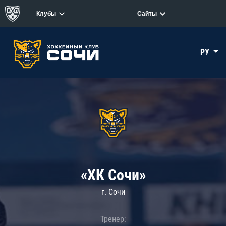
Клубы
Сайты
РУ
«ХК Сочи»
г. Сочи
Тренер: