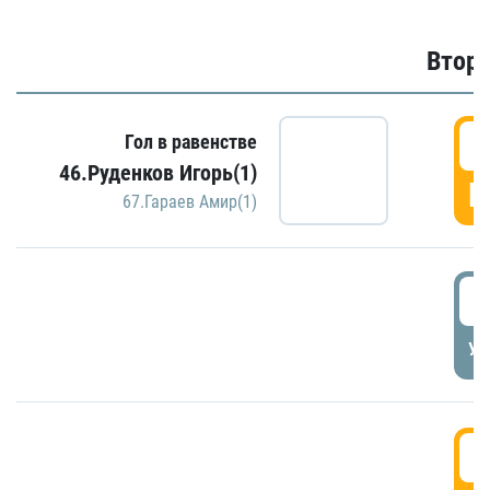
Второ
2
Гол в равенстве
46.Руденков Игорь(1)
Г
67.Гараев Амир(1)
2
УД
3