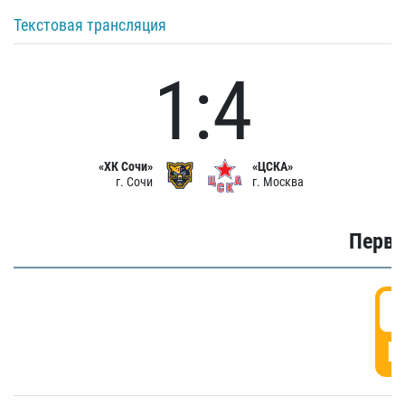
Текстовая трансляция
1:4
«ХК Сочи»
«ЦСКА»
г. Сочи
г. Москва
Первы
0
Г