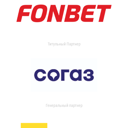
Титульный Партнер
Генеральный партнер