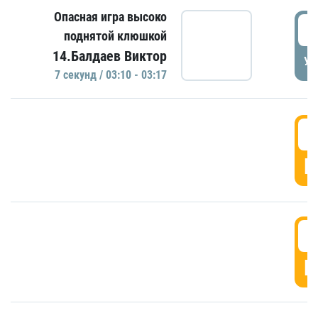
Опасная игра высоко
0
поднятой клюшкой
14.Балдаев Виктор
УД
7 секунд / 03:10 - 03:17
0
Г
0
Г