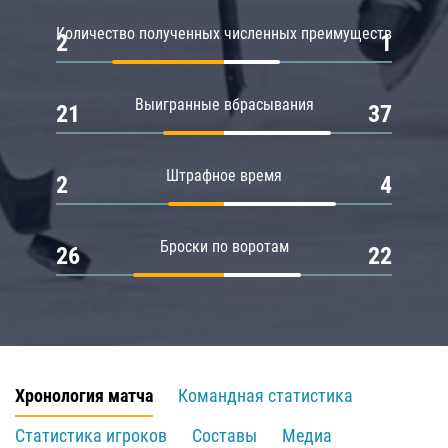
Количество полученных численных преимуществ
2
1
Выигранные вбрасывания
21
37
Штрафное время
2
4
Броски по воротам
26
22
Хронология матча
Командная статистика
Статистика игроков
Составы
Медиа