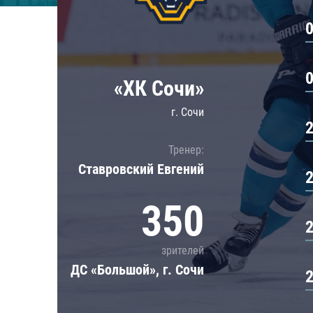
Локомотив
Северсталь
ЦСКА
Шанхайские Драконы
«ХК Сочи»
г. Сочи
Тренер:
Ставровский Евгений
350
зрителей
ДС «Большой», г. Сочи