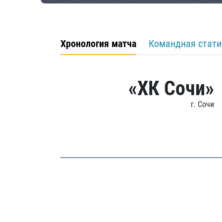
Хронология матча
Командная стати
«ХК Сочи»
г. Сочи