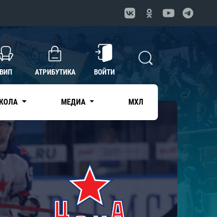
ВИП
АТРИБУТИКА
ВОЙТИ
КОЛА
МЕДИА
МХЛ