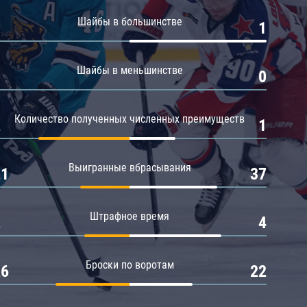
Амур
Шайбы в большинстве
0
1
Барыс
Салават Юлаев
Шайбы в меньшинстве
0
0
Сибирь
Количество полученных численных преимуществ
2
1
Выигранные вбрасывания
21
37
Штрафное время
2
4
Броски по воротам
26
22