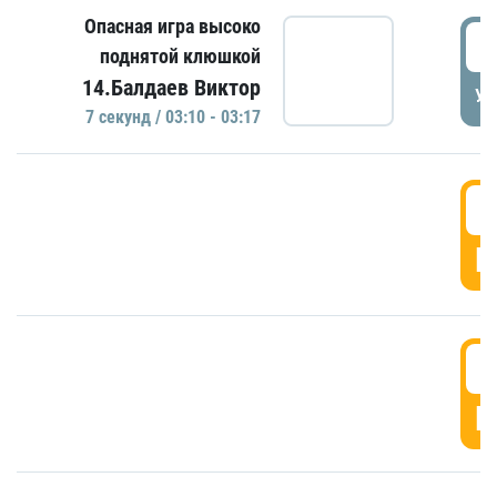
Опасная игра высоко
0
поднятой клюшкой
14.Балдаев Виктор
УД
7 секунд / 03:10 - 03:17
0
Г
0
Г