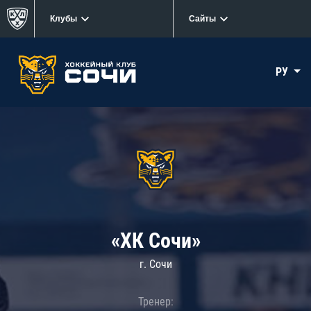
Клубы
Сайты
РУ
«ХК Сочи»
г. Сочи
Тренер: