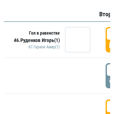
Второ
2
Гол в равенстве
46.Руденков Игорь(1)
Г
67.Гараев Амир(1)
2
УД
3