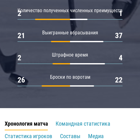
Количество полученных численных преимуществ
2
1
Выигранные вбрасывания
21
37
Штрафное время
2
4
Броски по воротам
26
22
Хронология матча
Командная статистика
Статистика игроков
Составы
Медиа