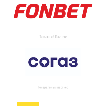
Титульный Партнер
Генеральный партнер