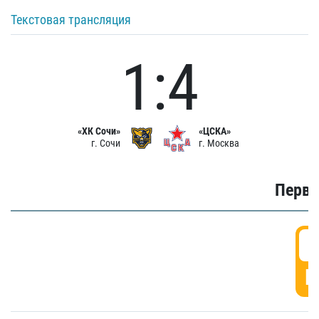
Текстовая трансляция
1:4
«ХК Сочи»
«ЦСКА»
г. Сочи
г. Москва
Первы
0
Г