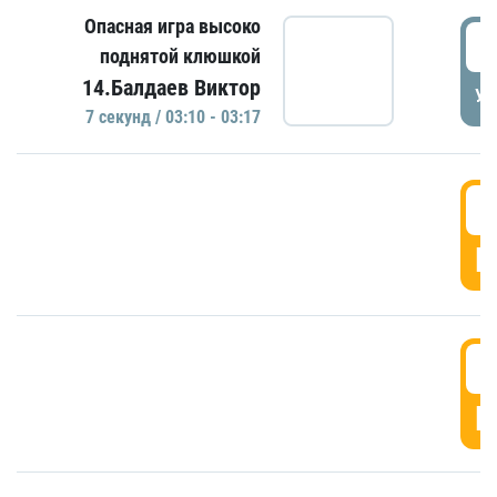
Опасная игра высоко
0
поднятой клюшкой
14.Балдаев Виктор
УД
7 секунд / 03:10 - 03:17
0
Г
0
Г