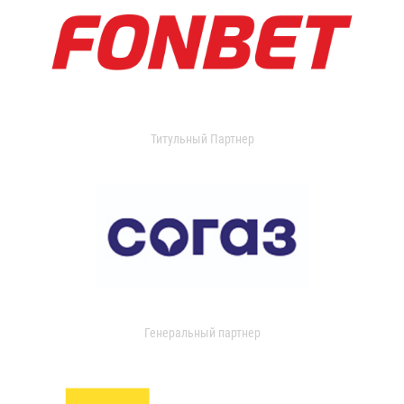
Титульный Партнер
Генеральный партнер