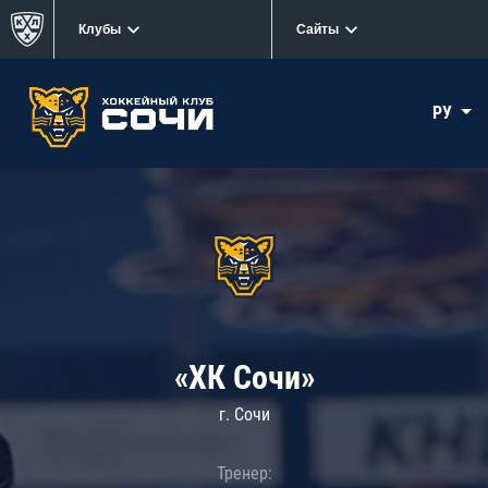
Клубы
Сайты
РУ
«ХК Сочи»
г. Сочи
Тренер: