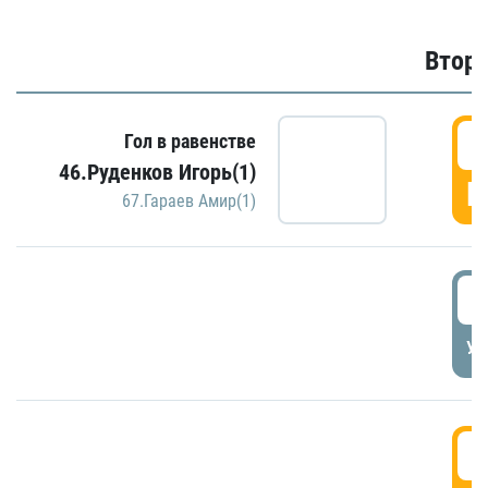
Второ
2
Гол в равенстве
46.Руденков Игорь(1)
Г
67.Гараев Амир(1)
2
УД
3