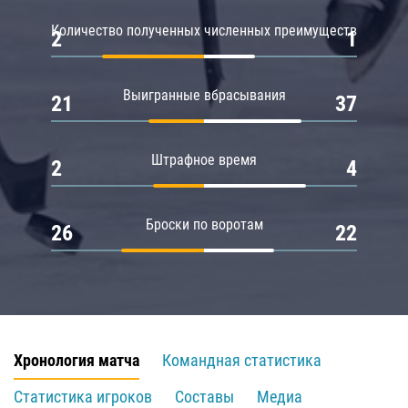
Количество полученных численных преимуществ
2
1
Выигранные вбрасывания
21
37
Штрафное время
2
4
Броски по воротам
26
22
Хронология матча
Командная статистика
Статистика игроков
Составы
Медиа