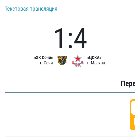
Текстовая трансляция
1:4
«ХК Сочи»
«ЦСКА»
г. Сочи
г. Москва
Первы
0
Г