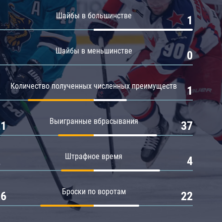
Амур
Шайбы в большинстве
0
1
Барыс
Салават Юлаев
Шайбы в меньшинстве
0
0
Сибирь
Количество полученных численных преимуществ
2
1
Выигранные вбрасывания
21
37
Штрафное время
2
4
Броски по воротам
26
22