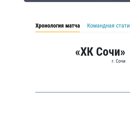
Хронология матча
Командная стати
«ХК Сочи»
г. Сочи