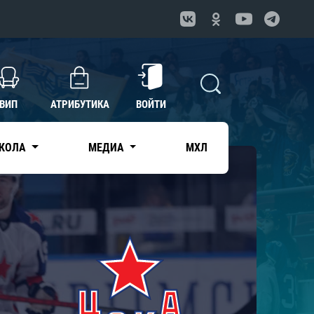
ВИП
АТРИБУТИКА
ВОЙТИ
КОЛА
МЕДИА
МХЛ