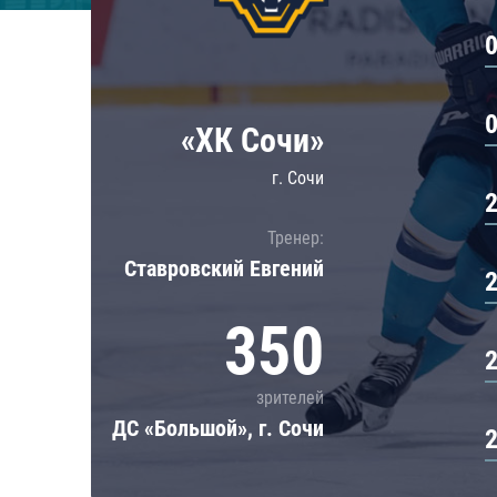
Локомотив
Северсталь
ЦСКА
Шанхайские Драконы
«ХК Сочи»
г. Сочи
Тренер:
Ставровский Евгений
350
зрителей
ДС «Большой», г. Сочи