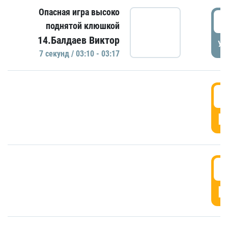
Опасная игра высоко
0
поднятой клюшкой
14.Балдаев Виктор
УД
7 секунд / 03:10 - 03:17
0
Г
0
Г