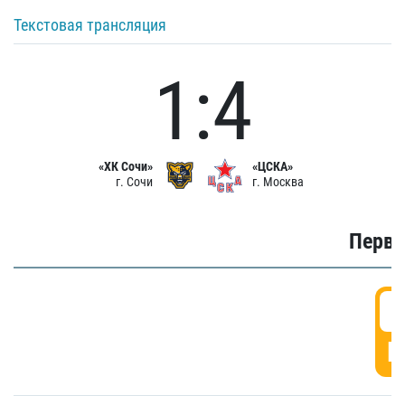
Текстовая трансляция
1:4
«ХК Сочи»
«ЦСКА»
г. Сочи
г. Москва
Первы
0
Г