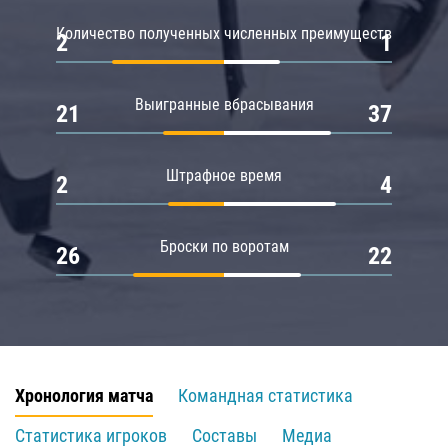
Количество полученных численных преимуществ
2
1
Выигранные вбрасывания
21
37
Штрафное время
2
4
Броски по воротам
26
22
Хронология матча
Командная статистика
Статистика игроков
Составы
Медиа