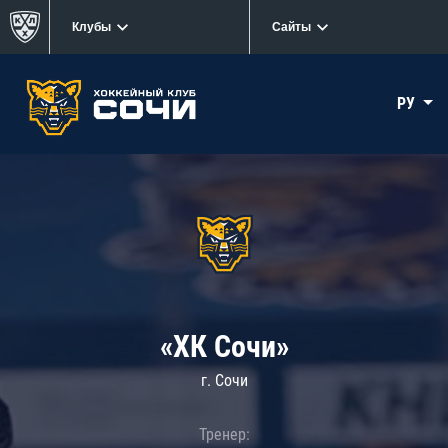
Клубы
Сайты
РУ
«ХК Сочи»
г. Сочи
Тренер: