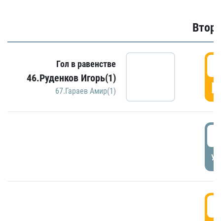
Второ
2
Гол в равенстве
46.Руденков Игорь(1)
Г
67.Гараев Амир(1)
2
УД
3