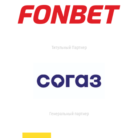
Титульный Партнер
Генеральный партнер