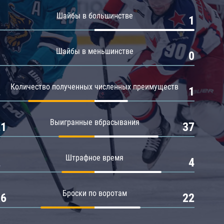
Амур
Шайбы в большинстве
0
1
Барыс
Салават Юлаев
Шайбы в меньшинстве
0
0
Сибирь
Количество полученных численных преимуществ
2
1
Выигранные вбрасывания
21
37
Штрафное время
2
4
Броски по воротам
26
22