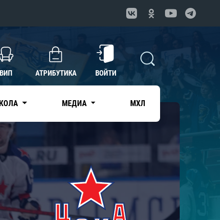
ВИП
АТРИБУТИКА
ВОЙТИ
КОЛА
МЕДИА
МХЛ