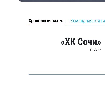
Хронология матча
Командная стати
«ХК Сочи»
г. Сочи