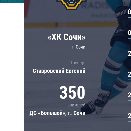
Локомотив
Северсталь
ЦСКА
Шанхайские Драконы
«ХК Сочи»
г. Сочи
Тренер:
Ставровский Евгений
350
зрителей
ДС «Большой», г. Сочи