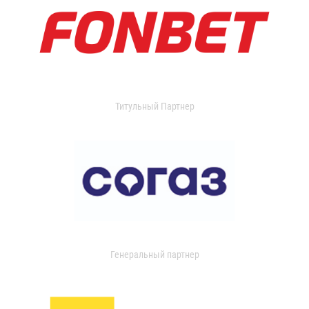
Титульный Партнер
Генеральный партнер