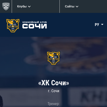
Клубы
Сайты
РУ
«ХК Сочи»
г. Сочи
Тренер: