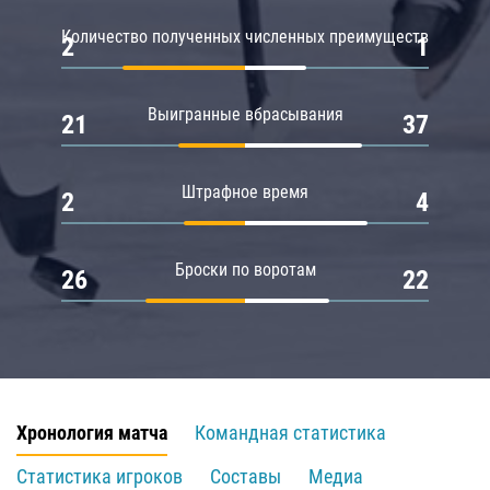
Количество полученных численных преимуществ
2
1
Выигранные вбрасывания
21
37
Штрафное время
2
4
Броски по воротам
26
22
Хронология матча
Командная статистика
Статистика игроков
Составы
Медиа