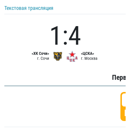
Текстовая трансляция
1:4
«ХК Сочи»
«ЦСКА»
г. Сочи
г. Москва
Первы
0
Г