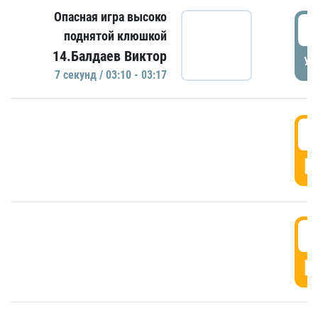
Опасная игра высоко
0
поднятой клюшкой
14.Балдаев Виктор
УД
7 секунд / 03:10 - 03:17
0
Г
0
Г