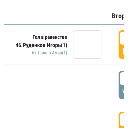
Второ
2
Гол в равенстве
46.Руденков Игорь(1)
Г
67.Гараев Амир(1)
2
УД
3