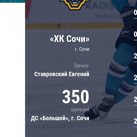
Локомотив
Северсталь
ЦСКА
Шанхайские Драконы
«ХК Сочи»
г. Сочи
Тренер:
Ставровский Евгений
350
зрителей
ДС «Большой», г. Сочи