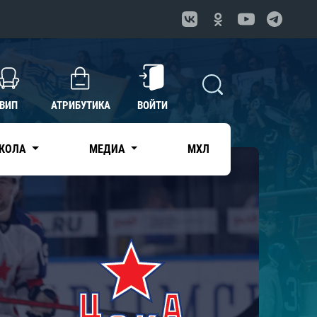
ВИП
АТРИБУТИКА
ВОЙТИ
КОЛА
МЕДИА
МХЛ