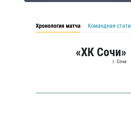
Хронология матча
Командная стати
«ХК Сочи»
г. Сочи