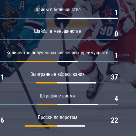
Амур
Шайбы в большинстве
0
1
Барыс
Салават Юлаев
Шайбы в меньшинстве
0
0
Сибирь
Количество полученных численных преимуществ
2
1
Выигранные вбрасывания
21
37
Штрафное время
2
4
Броски по воротам
26
22