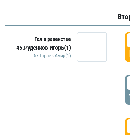
Второ
2
Гол в равенстве
46.Руденков Игорь(1)
Г
67.Гараев Амир(1)
2
УД
3