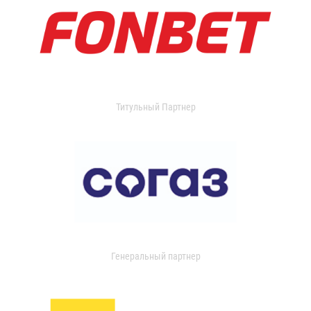
Титульный Партнер
Генеральный партнер