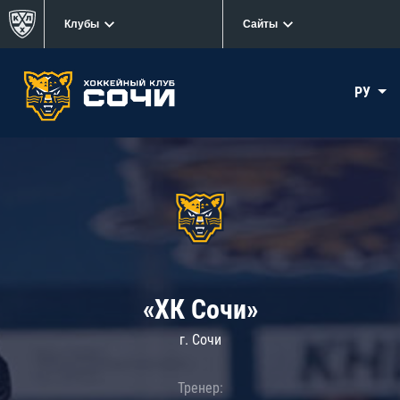
Клубы
Сайты
РУ
«ХК Сочи»
г. Сочи
Тренер: