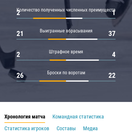
Количество полученных численных преимуществ
2
1
Выигранные вбрасывания
21
37
Штрафное время
2
4
Броски по воротам
26
22
Хронология матча
Командная статистика
Статистика игроков
Составы
Медиа