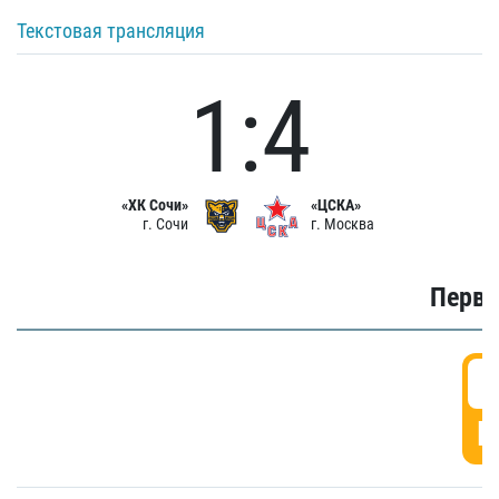
Текстовая трансляция
1:4
«ХК Сочи»
«ЦСКА»
г. Сочи
г. Москва
Первы
0
Г