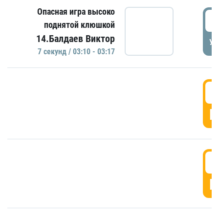
Опасная игра высоко
0
поднятой клюшкой
14.Балдаев Виктор
УД
7 секунд / 03:10 - 03:17
0
Г
0
Г