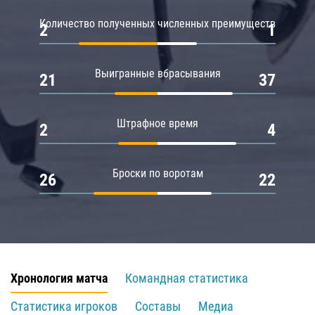
Количество полученных численных преимуществ
2
1
Выигранные вбрасывания
21
37
Штрафное время
2
4
Броски по воротам
26
22
Хронология матча
Командная статистика
Статистика игроков
Составы
Медиа