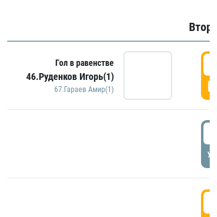
Второ
2
Гол в равенстве
46.Руденков Игорь(1)
Г
67.Гараев Амир(1)
2
УД
3