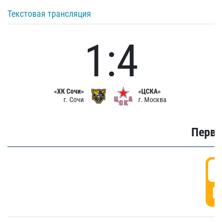
Текстовая трансляция
1:4
«ХК Сочи»
«ЦСКА»
г. Сочи
г. Москва
Первы
0
Г