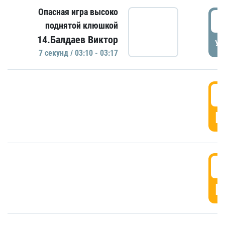
Опасная игра высоко
0
поднятой клюшкой
14.Балдаев Виктор
УД
7 секунд / 03:10 - 03:17
0
Г
0
Г