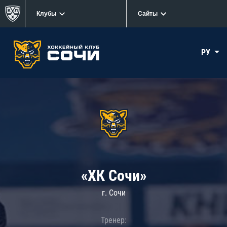
Клубы
Сайты
РУ
«ХК Сочи»
г. Сочи
Тренер: