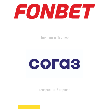
Титульный Партнер
Генеральный партнер