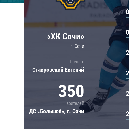
Локомотив
Северсталь
ЦСКА
Шанхайские Драконы
«ХК Сочи»
г. Сочи
Тренер:
Ставровский Евгений
350
зрителей
ДС «Большой», г. Сочи