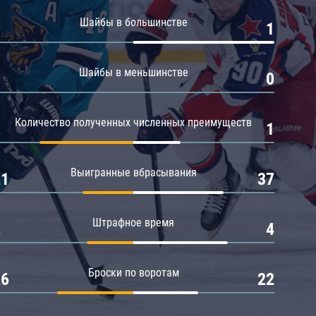
Амур
Шайбы в большинстве
0
1
Барыс
Салават Юлаев
Шайбы в меньшинстве
0
0
Сибирь
Количество полученных численных преимуществ
2
1
Выигранные вбрасывания
21
37
Штрафное время
2
4
Броски по воротам
26
22