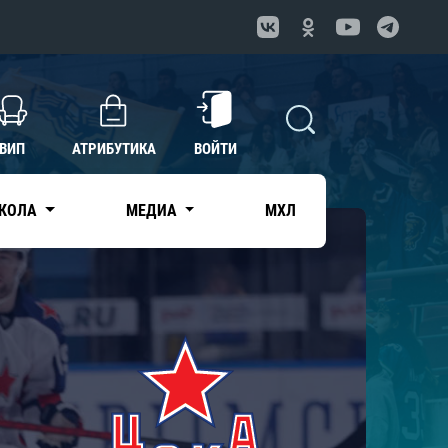
ВИП
АТРИБУТИКА
ВОЙТИ
КОЛА
МЕДИА
МХЛ