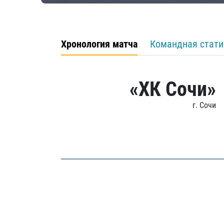
Хронология матча
Командная стати
«ХК Сочи»
г. Сочи