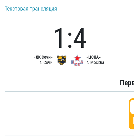
Текстовая трансляция
1:4
«ХК Сочи»
«ЦСКА»
г. Сочи
г. Москва
Первы
0
Г