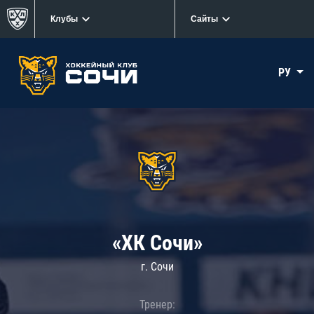
Клубы
Сайты
РУ
«ХК Сочи»
г. Сочи
Тренер: