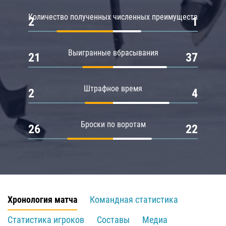
Количество полученных численных преимуществ
2
1
Выигранные вбрасывания
21
37
Штрафное время
2
4
Броски по воротам
26
22
Хронология матча
Командная статистика
Статистика игроков
Составы
Медиа