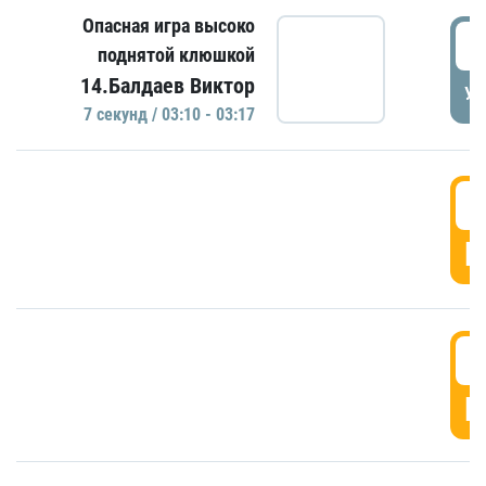
Опасная игра высоко
0
поднятой клюшкой
14.Балдаев Виктор
УД
7 секунд / 03:10 - 03:17
0
Г
0
Г