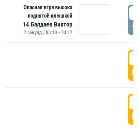
Опасная игра высоко
0
поднятой клюшкой
14.Балдаев Виктор
УД
7 секунд / 03:10 - 03:17
0
Г
0
Г