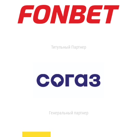
Титульный Партнер
Генеральный партнер