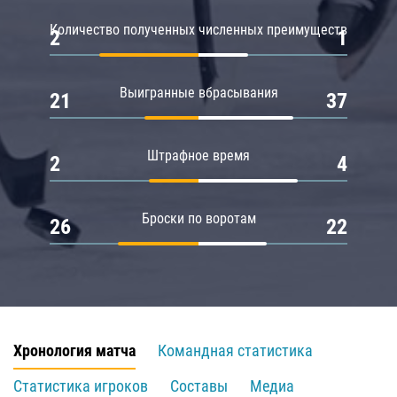
Количество полученных численных преимуществ
2
1
Выигранные вбрасывания
21
37
Штрафное время
2
4
Броски по воротам
26
22
Хронология матча
Командная статистика
Статистика игроков
Составы
Медиа