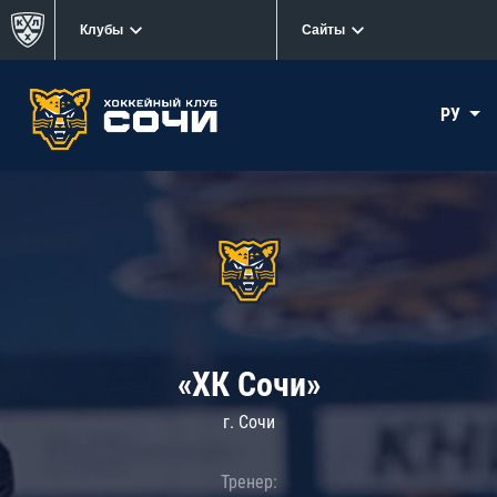
Клубы
Сайты
РУ
«ХК Сочи»
г. Сочи
Тренер: