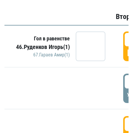
Второ
2
Гол в равенстве
46.Руденков Игорь(1)
Г
67.Гараев Амир(1)
2
УД
3