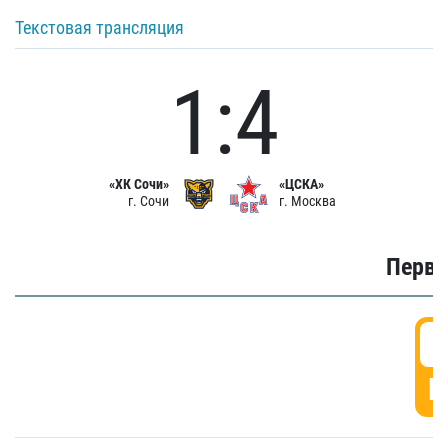
Текстовая трансляция
1:4
«ХК Сочи»
«ЦСКА»
г. Сочи
г. Москва
Первы
0
Г