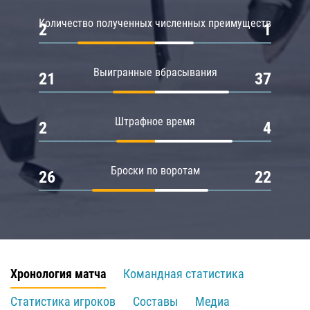
Количество полученных численных преимуществ
2
1
Выигранные вбрасывания
21
37
Штрафное время
2
4
Броски по воротам
26
22
Хронология матча
Командная статистика
Статистика игроков
Составы
Медиа