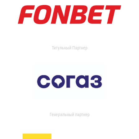
Титульный Партнер
Генеральный партнер