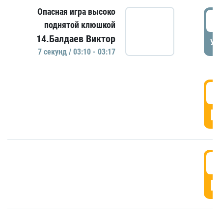
Опасная игра высоко
0
поднятой клюшкой
14.Балдаев Виктор
УД
7 секунд / 03:10 - 03:17
0
Г
0
Г