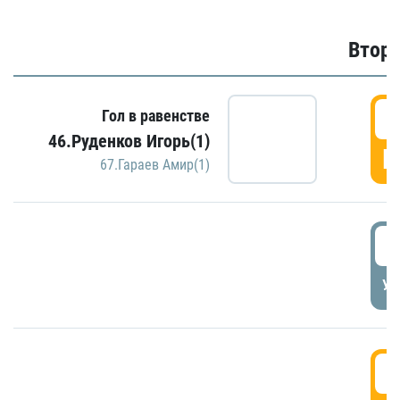
Второ
2
Гол в равенстве
46.Руденков Игорь(1)
Г
67.Гараев Амир(1)
2
УД
3