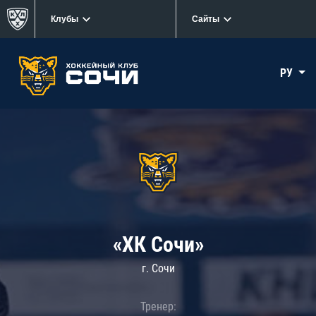
Клубы
Сайты
РУ
«ХК Сочи»
г. Сочи
Тренер: