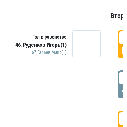
Второ
2
Гол в равенстве
46.Руденков Игорь(1)
Г
67.Гараев Амир(1)
2
УД
3