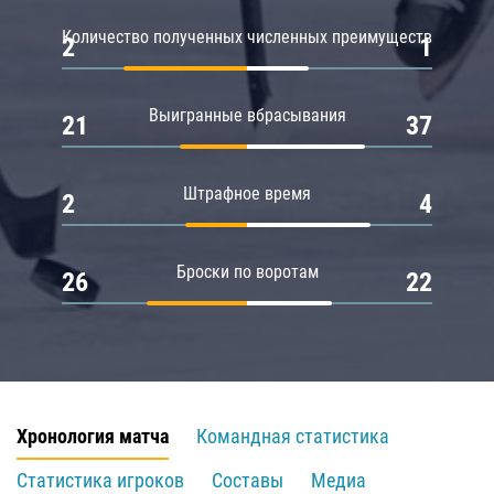
Количество полученных численных преимуществ
2
1
Выигранные вбрасывания
21
37
Штрафное время
2
4
Броски по воротам
26
22
Хронология матча
Командная статистика
Статистика игроков
Составы
Медиа