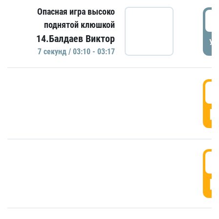
Опасная игра высоко
0
поднятой клюшкой
14.Балдаев Виктор
УД
7 секунд / 03:10 - 03:17
0
Г
0
Г