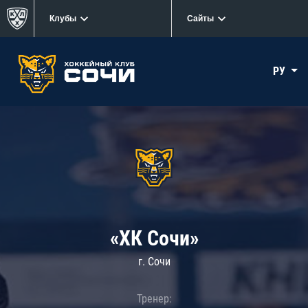
Клубы
Сайты
РУ
«ХК Сочи»
г. Сочи
Тренер: