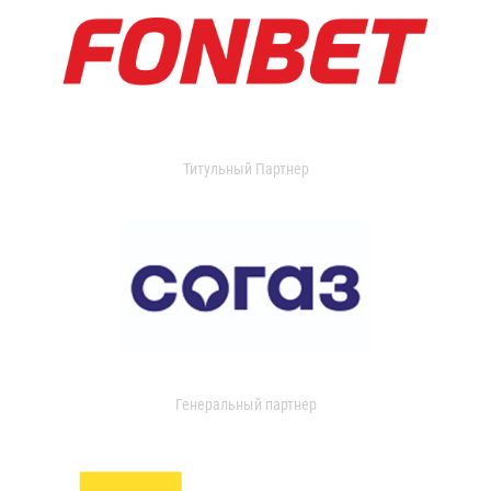
Титульный Партнер
Генеральный партнер