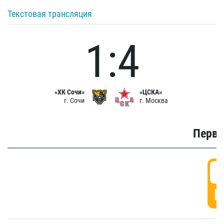
Текстовая трансляция
1:4
«ХК Сочи»
«ЦСКА»
г. Сочи
г. Москва
Первы
0
Г