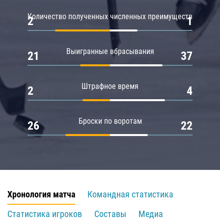
Количество полученных численных преимуществ
2
1
Выигранные вбрасывания
21
37
Штрафное время
2
4
Броски по воротам
26
22
Хронология матча
Командная статистика
Статистика игроков
Составы
Медиа