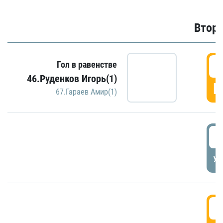
Второ
2
Гол в равенстве
46.Руденков Игорь(1)
Г
67.Гараев Амир(1)
2
УД
3