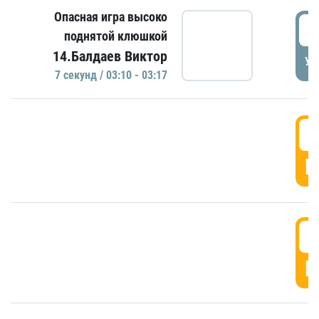
Опасная игра высоко
0
поднятой клюшкой
14.Балдаев Виктор
УД
7 секунд / 03:10 - 03:17
0
Г
0
Г