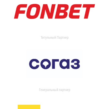
Титульный Партнер
Генеральный партнер