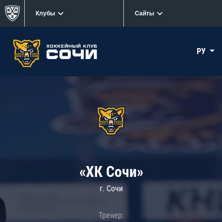
Клубы
Сайты
РУ
«ХК Сочи»
г. Сочи
Тренер: