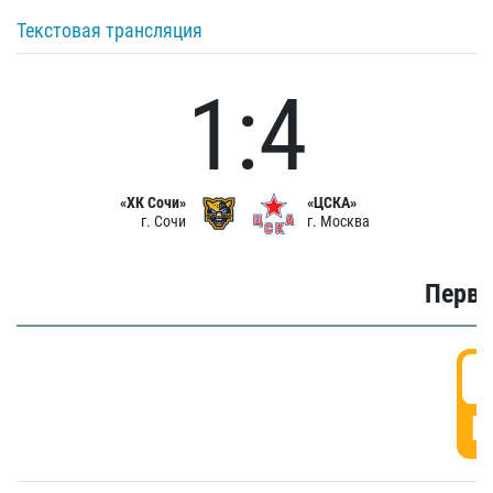
Текстовая трансляция
1:4
«ХК Сочи»
«ЦСКА»
г. Сочи
г. Москва
Первы
0
Г