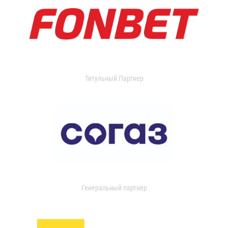
Титульный Партнер
Генеральный партнер