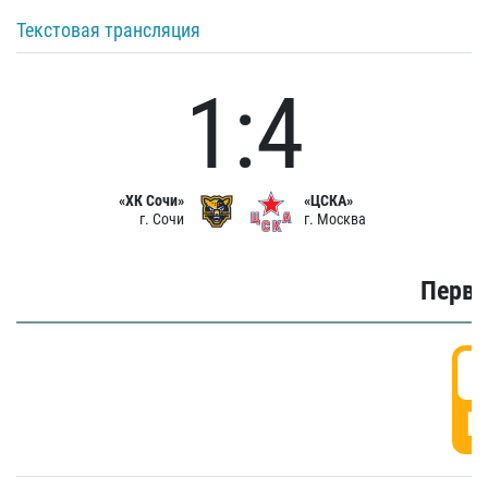
Текстовая трансляция
1:4
«ХК Сочи»
«ЦСКА»
г. Сочи
г. Москва
Первы
0
Г