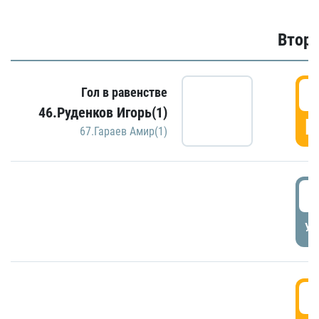
Второ
2
Гол в равенстве
46.Руденков Игорь(1)
Г
67.Гараев Амир(1)
2
УД
3