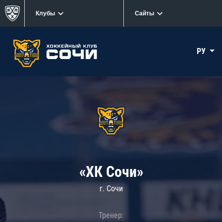
Клубы
Сайты
РУ
«ХК Сочи»
г. Сочи
Тренер: