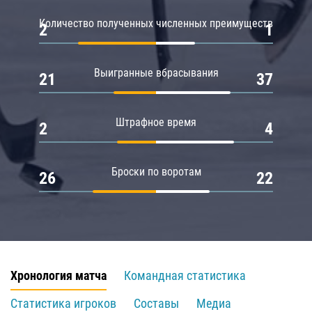
Количество полученных численных преимуществ
2
1
Выигранные вбрасывания
21
37
Штрафное время
2
4
Броски по воротам
26
22
Хронология матча
Командная статистика
Статистика игроков
Составы
Медиа