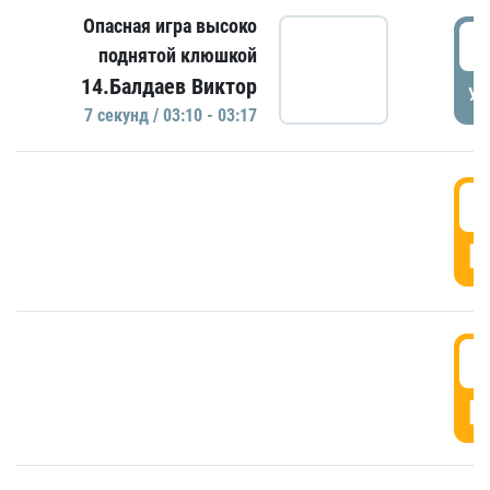
Опасная игра высоко
0
поднятой клюшкой
14.Балдаев Виктор
УД
7 секунд / 03:10 - 03:17
0
Г
0
Г